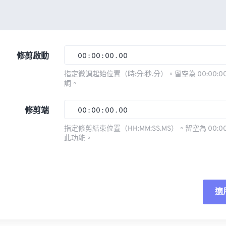
修剪啟動
00
:
00
:
00
.
00
指定微調起始位置（時:分:秒.分）。留空為 00:00:00
調。
00
00
00
00
01
01
01
01
修剪端
00
:
00
:
00
.
00
02
02
02
02
指定修剪結束位置（HH:MM:SS.MS）。留空為 00:00
此功能。
03
03
03
03
00
00
00
00
04
04
04
04
01
01
01
01
05
05
05
05
02
02
02
02
適
06
06
06
06
03
03
03
03
07
07
07
07
04
04
04
04
重