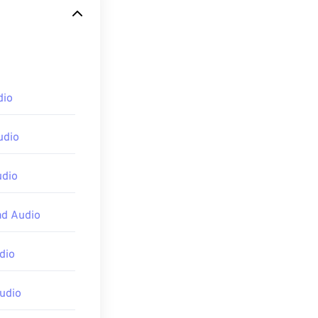
er III 或
dio
且該播放器支援
udio
udio
html>
ad Audio
dio
udio