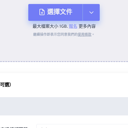
選擇文件
最大檔案大小 1GB.
報名
更多內容
來自裝置
繼續操作即表示您同意我們的
使用條款
。
來自 Dropbox
來自 Google 雲端硬碟
（可選）
來自 OneDrive
來自網址