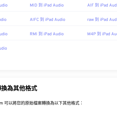
ipedia.org/wiki/MPEG-1_Audio_Layer_I
udio
MID 到 iPad Audio
AIF 到 iPad Aud
48
48
48
45
45
45
iariglione.org/standards/mpeg-1/audio
49
49
49
46
46
46
udio
AIFC 到 iPad Audio
raw 到 iPad Aud
50
50
50
47
47
47
51
51
51
udio
RMI 到 iPad Audio
M4P 到 iPad Au
48
48
48
52
52
52
49
49
49
udio
53
53
53
50
50
50
54
54
54
51
51
51
55
55
55
52
52
52
56
56
56
53
53
53
57
57
57
轉換為其他格式
54
54
54
58
58
58
55
55
55
rt.com 可以將您的原始檔案轉換為以下其他格式：
59
59
59
56
56
56
60
57
57
57