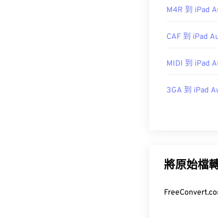
https://en.wik
M4R 到 iPad A
http://mpeg.ch
CAF 到 iPad A
MIDI 到 iPad A
3GA 到 iPad A
將原始檔
FreeConve