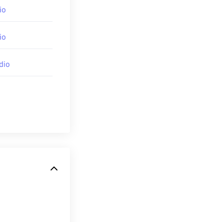
io
io
dio