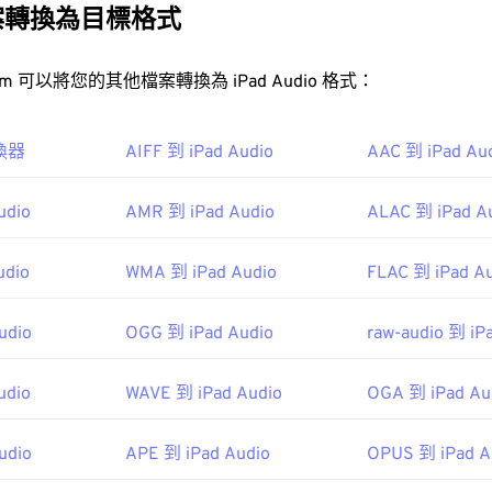
31
31
31
案轉換為目標格式
MPEG-1 Audio Layer II (MP2)
MPEG-1 Audio Lay
35
35
35
32
32
32
o Layer III 或 MPEG 格式所取代。
36
36
36
33
33
33
FreeConvert.com 可以將您的其他檔案轉換為 iPad Audio 格式：
37
37
37
34
34
34
P1 檔案？
38
38
38
35
35
35
轉換器
AIFF 到 iPad Audio
AAC 到 iPad Au
式已基本過時，
VLC 媒體播放器
是開啟 MP1 檔案的最佳選擇，而
39
39
39
36
36
36
udio
AMR 到 iPad Audio
ALAC 到 iPad A
40
40
40
37
37
37
41
41
41
38
38
38
udio
WMA 到 iPad Audio
FLAC 到 iPad A
MP1 檔案的優秀媒體播放器包括
Windows Media Player
、
Awave.
42
42
42
39
39
39
ww.cowonamerica.com/products/jetaudio/">jetAudio
。
43
43
43
udio
OGG 到 iPad Audio
raw-audio 到 iP
40
40
40
44
44
44
41
41
41
/
IEC
、
動態影像專家小組
udio
WAVE 到 iPad Audio
OGA 到 iPad Au
45
45
45
42
42
42
3
46
46
46
43
43
43
udio
APE 到 iPad Audio
OPUS 到 iPad A
47
47
47
44
44
44