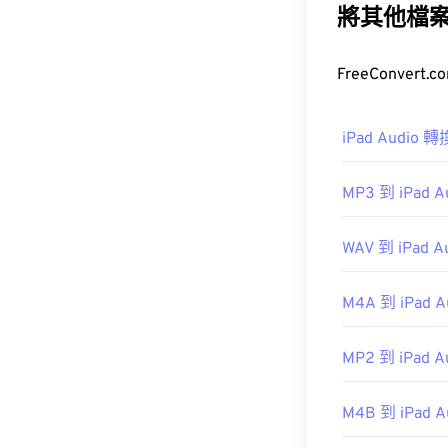
將其他檔
MPEG-2 Audi
如何開啟 M
iPad Audio 
由於 MP1 格
跨平台播放。
MP3 到 iPad A
WAV 到 iPad A
其他可以開啟 
href="http://w
M4A 到 iPad A
開發機構：
ISO
MP2 到 iPad A
初始發布：
199
M4B 到 iPad A
實用連結：