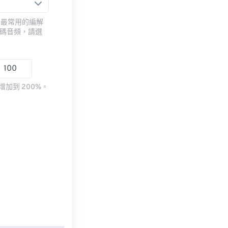
用最常用的編解
編碼音頻，請選
加到 200%。