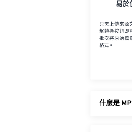
易於
只需上傳來源
擊轉換按鈕即
批次將原始檔
格式。
什麼是 MP
MPEG-1 音訊層 1
持。 MP1 曾是