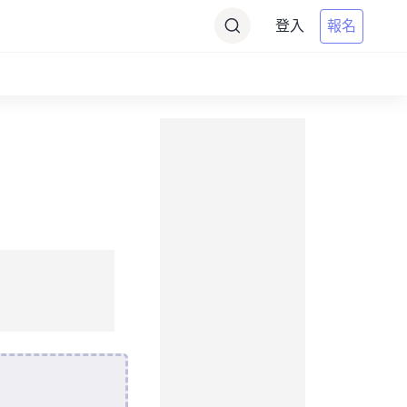
登入
報名