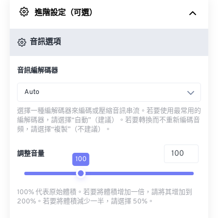
進階設定（可選）
來自 Google 雲端硬碟
音訊選項
來自 OneDrive
音訊編解碼器
來自網址
Auto
選擇一種編解碼器來編碼或壓縮音訊串流。若要使用最常用的
編解碼器，請選擇“自動”（建議）。若要轉換而不重新編碼音
頻，請選擇“複製”（不建議）。
調整音量
100
100% 代表原始體積。若要將體積增加一倍，請將其增加到
200%。若要將體積減少一半，請選擇 50%。