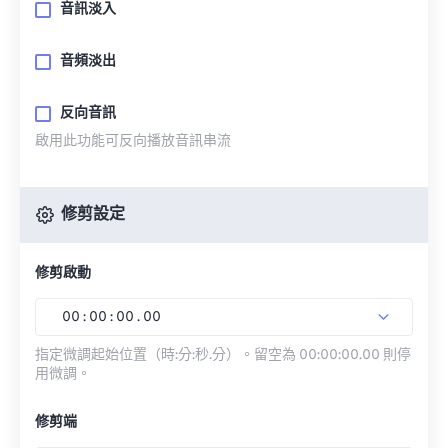
音訊淡入
音頻淡出
反向音訊
啟用此功能可反向播放音訊串流
修剪設定
修剪啟動
00
:
00
:
00
.
00
指定微調起始位置（時:分:秒.分）。留空為 00:00:00.00 則停
用微調。
修剪端