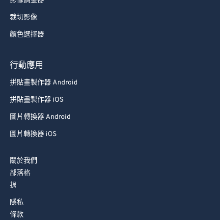
影像調整器
58
58
58
58
58
58
裁切影像
59
59
59
59
59
59
顏色選擇器
60
60
61
61
行動應用
62
62
拼貼畫製作器 Android
63
63
拼貼畫製作器 iOS
64
64
圖片轉換器 Android
65
65
圖片轉換器 iOS
66
66
67
67
關於我們
部落格
68
68
捐
69
69
隱私
70
70
條款