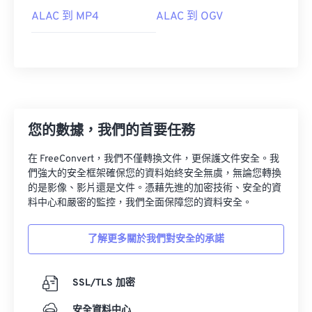
ALAC 到 MP4
ALAC 到 OGV
您的數據，我們的首要任務
00
00
00
00
00
00
00
00
在 FreeConvert，我們不僅轉換文件，更保護文件安全。我
們強大的安全框架確保您的資料始終安全無虞，無論您轉換
的是影像、影片還是文件。憑藉先進的加密技術、安全的資
00
00
00
00
00
00
00
00
料中心和嚴密的監控，我們全面保障您的資料安全。
01
01
01
01
01
01
01
01
了解更多關於我們對安全的承諾
02
02
02
02
02
02
02
02
03
03
03
03
03
03
03
03
SSL/TLS 加密
04
04
04
04
04
04
04
04
安全資料中心