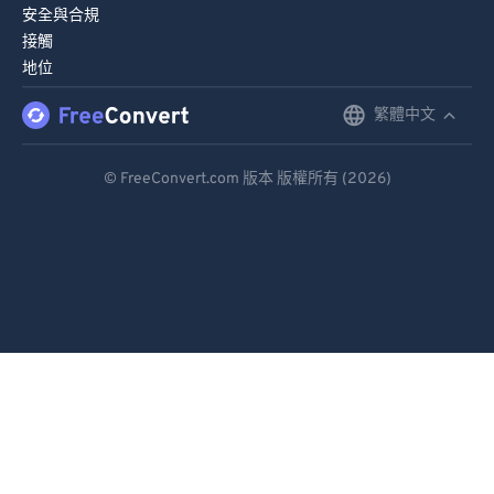
71
71
安全與合規
接觸
72
72
地位
73
73
繁體中文
English
74
74
75
75
Deutsch
© FreeConvert.com 版本 版權所有 (2026)
76
76
Español
77
77
Français
78
78
Português
79
79
Italiano
80
80
81
81
Dutch
82
82
日本語
83
83
简体中文