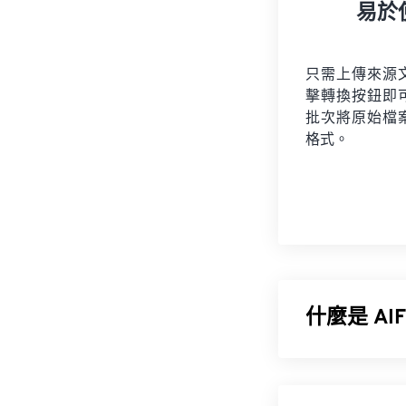
易於
只需上傳來源
擊轉換按鈕即
批次將原始檔
格式。
什麼是 A
蘋果
開發了音訊
士都在使用它