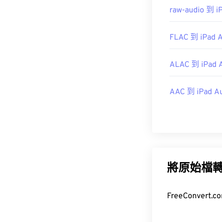
https://www.lif
raw-audio 到 i
FLAC 到 iPad 
ALAC 到 iPad 
AAC 到 iPad A
將原始檔
FreeConve