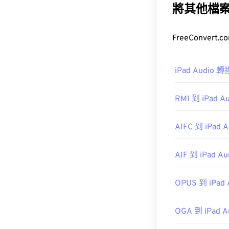
據，但也意味著 
將其他檔
說非常有用。
如何開啟 A
iPad Audio 
預設情況下，AI
RMI 到 iPad Au
AIFC 到 iPad A
AIF 到 iPad Au
開發者：
蘋果
首次發布：
198
OPUS 到 iPad 
實用連結：
OGA 到 iPad A
https://en.wik