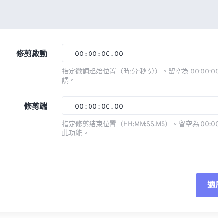
修剪啟動
00
:
00
:
00
.
00
指定微調起始位置（時:分:秒.分）。留空為 00:00:00
調。
00
00
00
00
01
01
01
01
修剪端
00
:
00
:
00
.
00
02
02
02
02
指定修剪結束位置（HH:MM:SS.MS）。留空為 00:00
此功能。
03
03
03
03
00
00
00
00
04
04
04
04
01
01
01
01
05
05
05
05
02
02
02
02
適
06
06
06
06
03
03
03
03
07
07
07
07
04
04
04
04
重