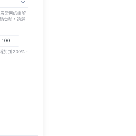
用最常用的編解
編碼音頻，請選
加到 200%。