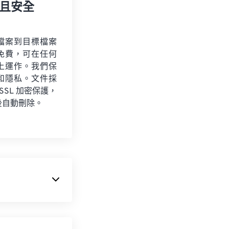
且安全
檔案到目標檔案
免費，可在任何
上運作。我們保
和隱私。文件採
 SSL 加密保護，
後自動刪除。
料。許多專業人
訊的品質或數