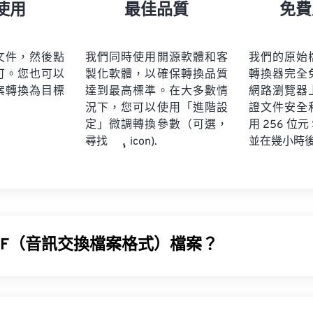
21
21
21
21
18
18
18
18
使用
最佳品質
免費
22
22
22
22
19
19
19
19
23
23
23
23
20
20
20
20
文件，然後點
我們同時使用開源軟體和客
我們的原始
24
24
24
可。您也可以
製化軟體，以確保轉換品質
轉換器完全
21
21
21
21
案轉換為目標
達到最高標準。在大多數情
網路瀏覽器
25
25
25
22
22
22
22
況下，您可以使用「進階設
證文件安全
26
26
26
定」微調轉換參數（可選，
23
23
23
23
用 256 位元
並在幾小時
尋找
icon).
27
27
27
24
24
24
28
28
28
25
25
25
29
29
29
26
26
26
30
30
30
27
27
27
31
31
31
IFF（音訊交換檔案格式）檔案？
28
28
28
32
32
32
29
29
29
交換檔案格式 (AIFF)，用於儲存高品質的數位音訊（波形）資
33
33
33
30
30
30
，尤其是蘋果平台的用戶。它是
無損
，這意味著不會損失原始音
34
34
34