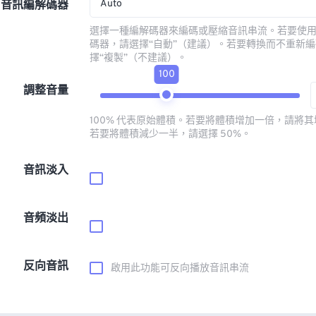
Auto
音訊編解碼器
選擇一種編解碼器來編碼或壓縮音訊串流。若要使
碼器，請選擇“自動”（建議）。若要轉換而不重新
擇“複製”（不建議）。
100
調整音量
100% 代表原始體積。若要將體積增加一倍，請將其增
若要將體積減少一半，請選擇 50%。
音訊淡入
音頻淡出
反向音訊
啟用此功能可反向播放音訊串流