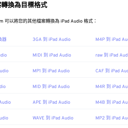
31
31
31
AIFF 檔案會佔用更多空間。 AIFF 可以定位
循環點數據
和音符
案轉換為目標格式
35
35
35
32
32
32
36
36
36
33
33
33
FreeConvert.com 可以將您的其他檔案轉換為 iPad Audio 格式：
37
37
37
34
34
34
IFF 檔案？
38
38
38
35
35
35
轉換器
3GA 到 iPad Audio
M4P 到 iPad Au
FF 檔案會在
Windows Media Player
或
iTunes
中開啟，具體取決
39
39
39
36
36
36
VLC 媒體播放器
Audacity
Winamp
A
dio
MIDI 到 iPad Audio
raw 到 iPad Aud
40
40
40
37
37
37
41
41
41
38
38
38
udio
MP1 到 iPad Audio
CAF 到 iPad Au
42
42
42
39
39
39
43
43
43
dio
MID 到 iPad Audio
M4R 到 iPad Au
40
40
40
44
44
44
41
41
41
8
Audio
APE 到 iPad Audio
M4B 到 iPad Au
45
45
45
42
42
42
46
46
46
43
43
43
udio
WAVE 到 iPad Audio
MP2 到 iPad Au
ipedia.org/wiki/Audio_Interchange_File_Format
47
47
47
44
44
44