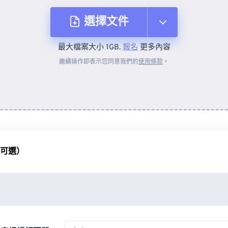
選擇文件
最大檔案大小 1GB.
報名
更多內容
來自裝置
繼續操作即表示您同意我們的
使用條款
。
來自 Dropbox
來自 Google 雲端硬碟
（可選）
來自 OneDrive
來自網址