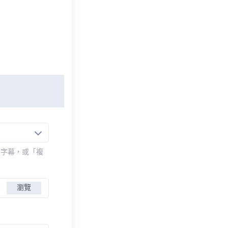
的字幕，或「複
瀏覽