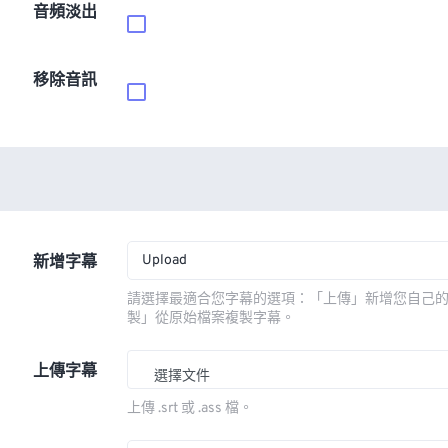
音頻淡出
移除音訊
Upload
新增字幕
請選擇最適合您字幕的選項：「上傳」新增您自己
製」從原始檔案複製字幕。
上傳字幕
選擇文件
上傳 .srt 或 .ass 檔。