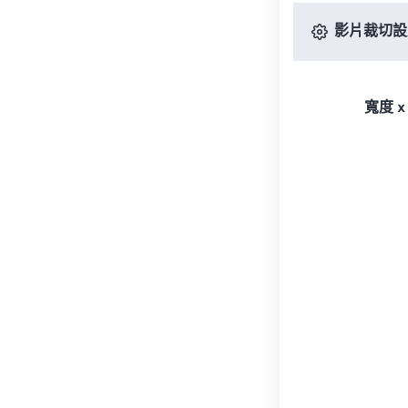
影片裁切設
寬度 