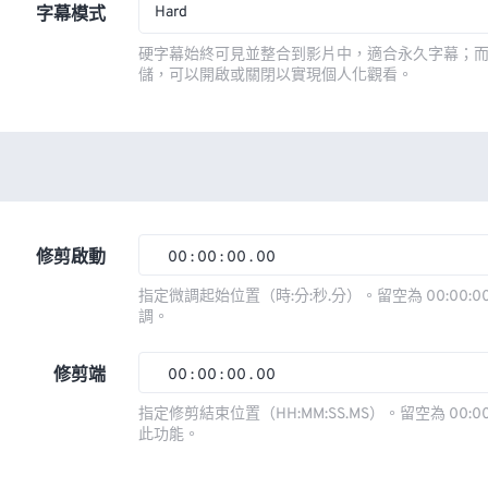
Hard
字幕模式
硬字幕始終可見並整合到影片中，適合永久字幕；
儲，可以開啟或關閉以實現個人化觀看。
修剪啟動
00
:
00
:
00
.
00
00
00
00
00
指定微調起始位置（時:分:秒.分）。留空為 00:00:00
調。
01
01
01
01
02
02
02
02
修剪端
00
:
00
:
00
.
00
03
03
03
03
00
00
00
00
指定修剪結束位置（HH:MM:SS.MS）。留空為 00:00
此功能。
04
04
04
04
01
01
01
01
05
05
05
05
02
02
02
02