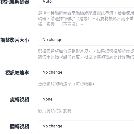
Auto
視訊編解碼器
選擇一種編解碼器來編碼或壓縮視訊串流。若要使
碼器，請選擇“自動”（建議）。若要轉換影片而不
擇「複製」（不建議）。
No change
調整影片大小
選擇您希望如何調整影片尺寸。如果您選擇解析度
將使用原始視訊的寬度，根據所選的寬高比計算新
No change
視訊幀速率
更改影片的幀速率（每秒幀數）
None
旋轉視頻
影片將順時針旋轉。
No change
翻轉視頻