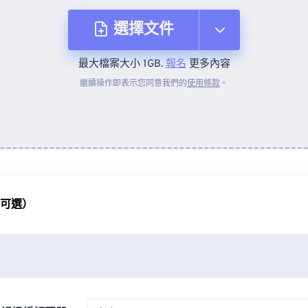
選擇文件
最大檔案大小 1GB.
報名
更多內容
來自裝置
繼續操作即表示您同意我們的
使用條款
。
來自 Dropbox
來自 Google 雲端硬碟
（可選）
來自 OneDrive
來自網址