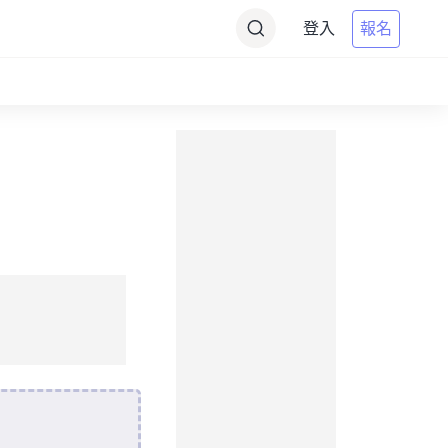
登入
報名