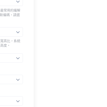
用最常用的編解
重新編碼，請選
或寬高比，系統
的高度。