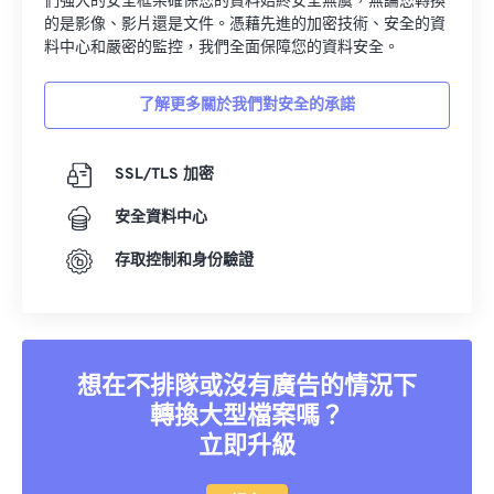
們強大的安全框架確保您的資料始終安全無虞，無論您轉換
的是影像、影片還是文件。憑藉先進的加密技術、安全的資
02
02
02
02
02
02
02
02
料中心和嚴密的監控，我們全面保障您的資料安全。
03
03
03
03
03
03
03
03
了解更多關於我們對安全的承諾
04
04
04
04
04
04
04
04
05
05
05
05
05
05
05
05
SSL/TLS 加密
06
06
06
06
06
06
06
06
安全資料中心
07
07
07
07
07
07
07
07
08
08
08
08
08
08
08
08
存取控制和身份驗證
09
09
09
09
09
09
09
09
10
10
10
10
10
10
10
10
11
11
11
11
11
11
11
11
想在不排隊或沒有廣告的情況下
12
12
12
12
12
12
12
12
轉換大型檔案嗎？
立即升級
13
13
13
13
13
13
13
13
14
14
14
14
14
14
14
14