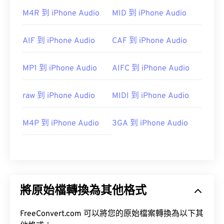
https://www.midi.org/specations
M4R 到 iPhone Audio
MID 到 iPhone Audio
AIF 到 iPhone Audio
CAF 到 iPhone Audio
MP1 到 iPhone Audio
AIFC 到 iPhone Audio
raw 到 iPhone Audio
MIDI 到 iPhone Audio
M4P 到 iPhone Audio
3GA 到 iPhone Audio
將原始檔轉換為其他格式
FreeConvert.com 可以將您的原始檔案轉換為以下其