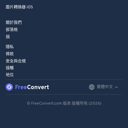
67
67
圖片轉換器 iOS
68
68
69
69
關於我們
70
70
部落格
捐
71
71
隱私
72
72
條款
73
73
安全與合規
74
74
接觸
地位
75
75
繁體中文
English
76
76
77
77
Deutsch
© FreeConvert.com 版本 版權所有 (2026)
78
78
Español
79
79
Français
80
80