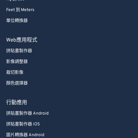
54
54
54
54
54
54
Feet 到 Meters
55
55
55
55
55
55
單位轉換器
56
56
56
56
56
56
57
57
57
57
57
57
Web應用程式
58
58
58
58
58
58
拼貼畫製作器
59
59
59
59
59
59
影像調整器
60
60
裁切影像
61
61
顏色選擇器
62
62
63
63
行動應用
64
64
拼貼畫製作器 Android
65
65
拼貼畫製作器 iOS
66
66
圖片轉換器 Android