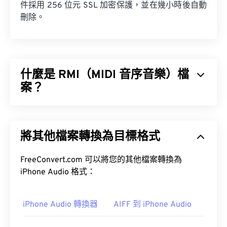
件採用 256 位元 SSL 加密保護，並在幾小時後自動
刪除。
什麼是 RMI（MIDI 音序音樂）檔
案？
MIDI 音序音樂 (RMI) 是一種樂器數位介面 (MIDI) 檔
案格式，它存在於資源交換檔案格式 (RIFF) 容器
將其他檔案轉換為目標格式
中。在容器中，RMI 檔案的作用是提供指令和儲存
註解。此外，RMI 檔案不包含音訊資料。
FreeConvert.com 可以將您的其他檔案轉換為
iPhone Audio 格式：
iPhone Audio 轉換器
AIFF 到 iPhone Audio
如何開啟 RMI 檔案？