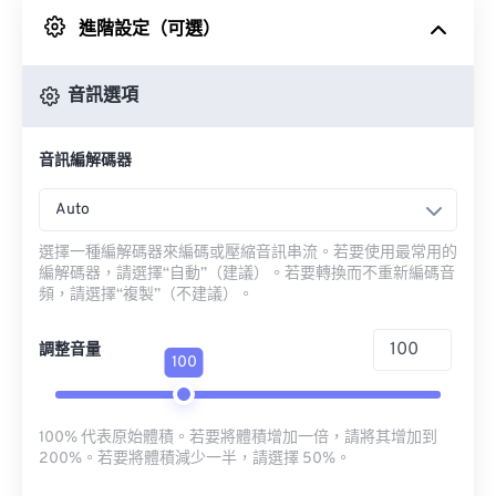
進階設定（可選）
來自 Google 雲端硬碟
音訊選項
來自 OneDrive
音訊編解碼器
來自網址
Auto
選擇一種編解碼器來編碼或壓縮音訊串流。若要使用最常用的
編解碼器，請選擇“自動”（建議）。若要轉換而不重新編碼音
頻，請選擇“複製”（不建議）。
調整音量
100
100% 代表原始體積。若要將體積增加一倍，請將其增加到
200%。若要將體積減少一半，請選擇 50%。