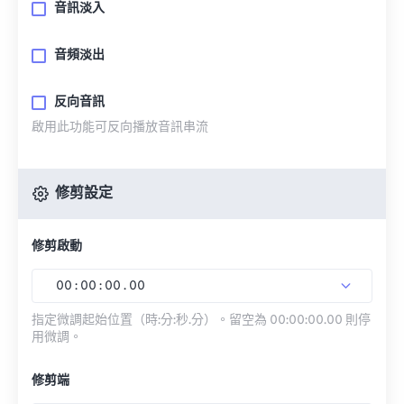
音訊淡入
音頻淡出
反向音訊
啟用此功能可反向播放音訊串流
修剪設定
修剪啟動
00
:
00
:
00
.
00
指定微調起始位置（時:分:秒.分）。留空為 00:00:00.00 則停
用微調。
修剪端