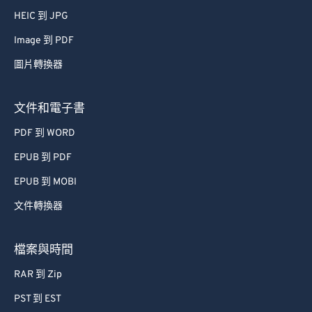
66
66
HEIC 到 JPG
67
67
Image 到 PDF
68
68
圖片轉換器
69
69
70
70
文件和電子書
71
71
PDF 到 WORD
72
72
EPUB 到 PDF
73
73
EPUB 到 MOBI
74
74
文件轉換器
75
75
檔案與時間
76
76
77
77
RAR 到 Zip
78
78
PST 到 EST