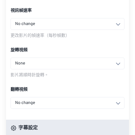
視訊幀速率
No change
更改影片的幀速率（每秒幀數）
旋轉視頻
None
影片將順時針旋轉。
翻轉視頻
No change
字幕設定