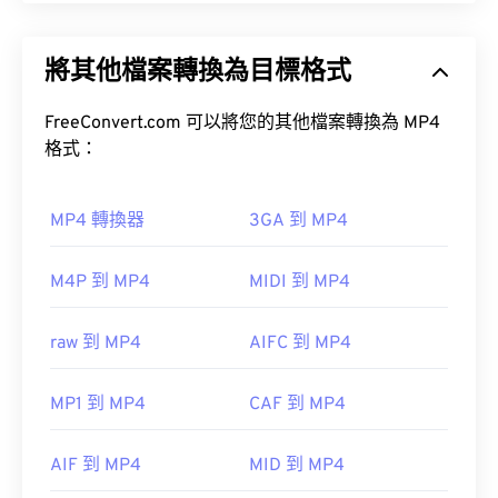
MPEG-4 (MP4) 是一種容器視訊格式，可以儲存多媒
體數據，通常是音訊和視訊。它與各種設備和作業系
將其他檔案轉換為目標格式
統相容，使用
編解碼器
來壓縮檔案大小，從而產生易
於管理和儲存的檔案。它也是一種流行的影片格式，
如何開啟 RMI 檔案？
用於在網路上進行串流媒體播放，例如在 YouTube
FreeConvert.com 可以將您的其他檔案轉換為 MP4
上。許多人認為 MP4 是當今最好的視訊格式之一。
格式：
開啟 RMI 檔案的理想程式是
Awave Studio
。它是一
款功能非常全面的工具，不僅可以開啟 RMI 文件，
還可以開啟其他音訊檔案格式。
MP4 轉換器
3GA 到 MP4
如何開啟 MP4 檔案？
M4P 到 MP4
MIDI 到 MP4
MP4 檔案會在作業系統的預設視訊播放器中開啟。
跨平台應用程式方面，
VLC 媒體播放器
也是另一個
只需雙擊該文件即可開啟。無需第三方軟體。
開啟 RMI 檔案的可靠工具。
raw 到 MP4
AIFC 到 MP4
Windows Player 中開
啟。在 Mac 系統中，它會在
QuickTime
vanBasco's Karaoke Player
和 Media
MP1 到 MP4
CAF 到 MP4
PlayerNoteworthy Player
在某些裝置上，尤其是行動裝置上，開啟這種檔案類
AIF 到 MP4
MID 到 MP4
型可能會出現問題。 MP4 是一種包含各種資料的容
開發者：
MIDI 製造商協會