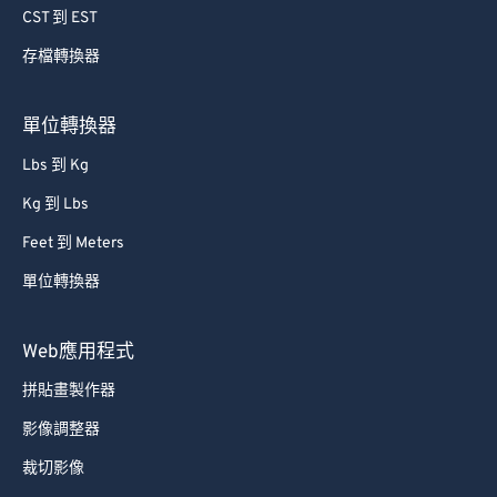
79
79
CST 到 EST
80
80
存檔轉換器
81
81
單位轉換器
82
82
83
83
Lbs 到 Kg
84
84
Kg 到 Lbs
85
85
Feet 到 Meters
86
86
單位轉換器
87
87
Web應用程式
88
88
89
89
拼貼畫製作器
90
90
影像調整器
91
91
裁切影像