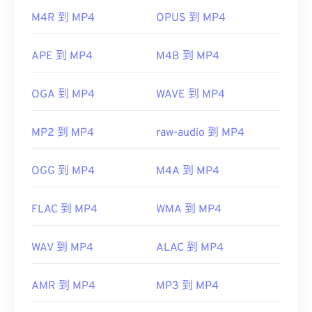
器，因此，當檔案無法開啟時，通常表示容器中的資
首次發布：
1983
M4R 到 MP4
OPUS 到 MP4
料（音訊或視訊編解碼器）與裝置的作業系統不相
容。
實用連結：
APE 到 MP4
M4B 到 MP4
VLC 媒體播放器
https://en.wikipedia.org/wiki/MIDI
https://www.midi.org/specations
OGA 到 MP4
WAVE 到 MP4
開發者：
運動影像專家小組 (MPEG)
MP2 到 MP4
raw-audio 到 MP4
標準：
ISO/IEC 14496
初始發布：
1999
OGG 到 MP4
M4A 到 MP4
實用連結：
https://en.wikipedia.org/wiki/MPEG-4
FLAC 到 MP4
WMA 到 MP4
https://mpeg.chiariglione.org/standards/mpeg-
4.html
WAV 到 MP4
ALAC 到 MP4
AMR 到 MP4
MP3 到 MP4