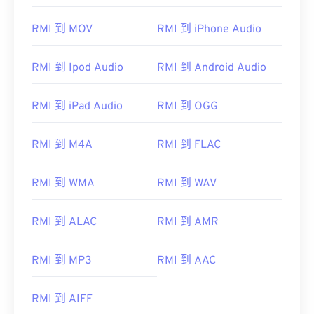
00
00
00
00
00
00
00
00
RMI 到 MOV
RMI 到 iPhone Audio
01
01
01
01
01
01
01
01
02
02
02
02
02
02
02
02
RMI 到 Ipod Audio
RMI 到 Android Audio
03
03
03
03
03
03
03
03
04
04
04
04
04
04
04
04
RMI 到 iPad Audio
RMI 到 OGG
05
05
05
05
05
05
05
05
RMI 到 M4A
RMI 到 FLAC
06
06
06
06
06
06
06
06
07
07
07
07
07
07
07
07
RMI 到 WMA
RMI 到 WAV
08
08
08
08
08
08
08
08
RMI 到 ALAC
RMI 到 AMR
09
09
09
09
09
09
09
09
10
10
10
10
10
10
10
10
RMI 到 MP3
RMI 到 AAC
11
11
11
11
11
11
11
11
12
12
12
12
12
12
12
12
RMI 到 AIFF