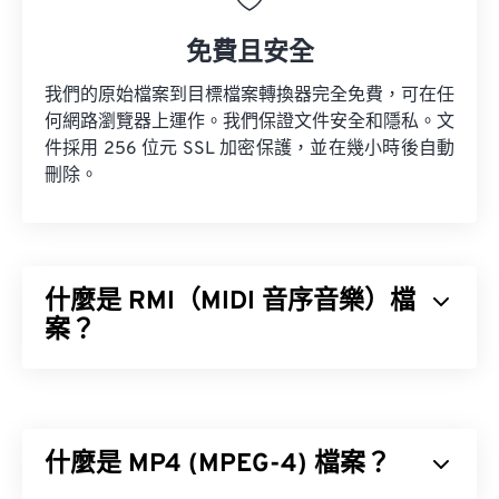
免費且安全
我們的原始檔案到目標檔案轉換器完全免費，可在任
何網路瀏覽器上運作。我們保證文件安全和隱私。文
件採用 256 位元 SSL 加密保護，並在幾小時後自動
刪除。
什麼是 RMI（MIDI 音序音樂）檔
案？
MIDI 音序音樂 (RMI) 是一種樂器數位介面 (MIDI) 檔
案格式，它存在於資源交換檔案格式 (RIFF) 容器
中。在容器中，RMI 檔案的作用是提供指令和儲存
什麼是 MP4 (MPEG-4) 檔案？
註解。此外，RMI 檔案不包含音訊資料。