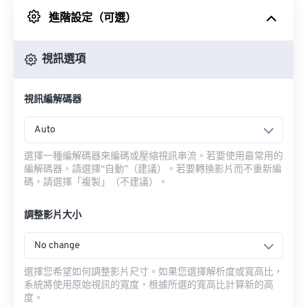
進階設定（可選）
來自 Google 雲端硬碟
視訊選項
來自 OneDrive
視訊編解碼器
來自網址
Auto
選擇一種編解碼器來編碼或壓縮視訊串流。若要使用最常用的
編解碼器，請選擇“自動”（建議）。若要轉換影片而不重新編
碼，請選擇「複製」（不建議）。
調整影片大小
No change
選擇您希望如何調整影片尺寸。如果您選擇解析度或寬高比，
系統將使用原始視訊的寬度，根據所選的寬高比計算新的高
度。