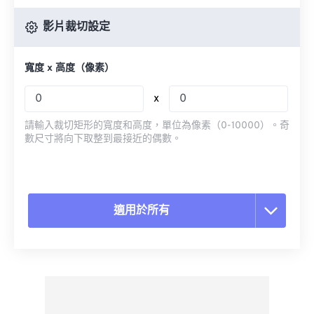
影片裁切設定
寬度 x 高度（像素）
x
請輸入裁切矩形的寬度和高度，單位為像素（0-10000）。奇
數尺寸將向下取整到最接近的偶數。
適用於所有
重置所有選項
應用預設
另存為預設