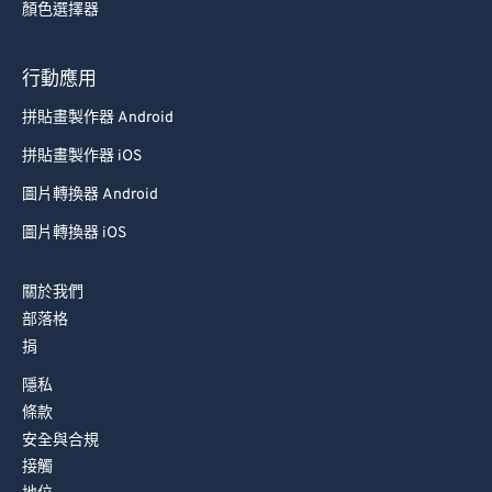
92
92
顏色選擇器
93
93
行動應用
94
94
拼貼畫製作器 Android
95
95
96
96
拼貼畫製作器 iOS
97
97
圖片轉換器 Android
98
98
圖片轉換器 iOS
99
99
關於我們
部落格
捐
隱私
條款
安全與合規
接觸