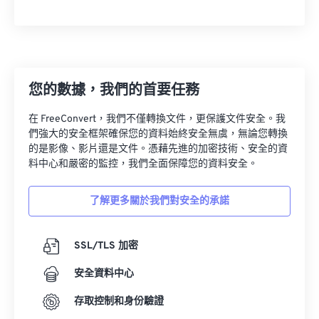
26
26
26
26
26
26
27
27
27
27
27
27
28
28
28
28
28
28
29
29
29
29
29
29
您的數據，我們的首要任務
30
30
30
30
30
30
在 FreeConvert，我們不僅轉換文件，更保護文件安全。我
31
31
31
31
31
31
們強大的安全框架確保您的資料始終安全無虞，無論您轉換
32
32
32
32
32
32
的是影像、影片還是文件。憑藉先進的加密技術、安全的資
料中心和嚴密的監控，我們全面保障您的資料安全。
33
33
33
33
33
33
34
34
34
34
34
34
了解更多關於我們對安全的承諾
35
35
35
35
35
35
36
36
36
36
36
36
SSL/TLS 加密
37
37
37
37
37
37
安全資料中心
38
38
38
38
38
38
存取控制和身份驗證
39
39
39
39
39
39