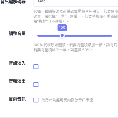
Auto
音訊編解碼器
選擇一種編解碼器來編碼或壓縮音訊串流。若要使
碼器，請選擇“自動”（建議）。若要轉換而不重新
擇“複製”（不建議）。
100
調整音量
100% 代表原始體積。若要將體積增加一倍，請將其增
若要將體積減少一半，請選擇 50%。
音訊淡入
音頻淡出
反向音訊
啟用此功能可反向播放音訊串流