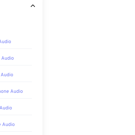
er III 或
Audio
且該播放器支援
 Audio
 Audio
html>
hone Audio
Audio
 Audio