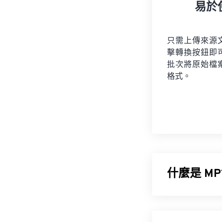
易於
只需上傳來源
擊轉換按鈕即
批次將原始檔
格式。
什麼是 MP
MPEG-1 音訊層 1
持。 MP1 曾是