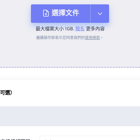
選擇文件
最大檔案大小 1GB.
報名
更多內容
來自裝置
繼續操作即表示您同意我們的
使用條款
。
來自 Dropbox
來自 Google 雲端硬碟
（可選）
來自 OneDrive
來自網址