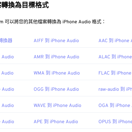
31
31
31
案轉換為目標格式
MPEG-1 Audio Layer II (MP2)
MPEG-1 Audio Lay
35
35
35
32
32
32
o Layer III 或 MPEG 格式所取代。
36
36
36
33
33
33
FreeConvert.com 可以將您的其他檔案轉換為 iPhone Audio 格式：
37
37
37
34
34
34
P1 檔案？
38
38
38
35
35
35
o 轉換器
AIFF 到 iPhone Audio
AAC 到 iPhone 
式已基本過時，
VLC 媒體播放器
是開啟 MP1 檔案的最佳選擇，而
39
39
39
36
36
36
 Audio
AMR 到 iPhone Audio
ALAC 到 iPhone
40
40
40
37
37
37
41
41
41
38
38
38
 Audio
WMA 到 iPhone Audio
FLAC 到 iPhone
MP1 檔案的優秀媒體播放器包括
Windows Media Player
、
Awave.
42
42
42
39
39
39
ww.cowonamerica.com/products/jetaudio/">jetAudio
。
43
43
43
 Audio
OGG 到 iPhone Audio
raw-audio 到 iP
40
40
40
44
44
44
41
41
41
/
IEC
、
動態影像專家小組
 Audio
WAVE 到 iPhone Audio
OGA 到 iPhone 
45
45
45
42
42
42
3
46
46
46
43
43
43
 Audio
APE 到 iPhone Audio
OPUS 到 iPhone
47
47
47
44
44
44