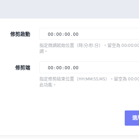
修剪啟動
00
:
00
:
00
.
00
指定微調起始位置（時:分:秒.分）。留空為 00:00:00
調。
00
00
00
00
01
01
01
01
修剪端
00
:
00
:
00
.
00
02
02
02
02
指定修剪結束位置（HH:MM:SS.MS）。留空為 00:00
此功能。
03
03
03
03
00
00
00
00
04
04
04
04
01
01
01
01
05
05
05
05
02
02
02
02
適
06
06
06
06
03
03
03
03
07
07
07
07
04
04
04
04
重