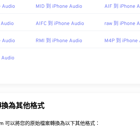
ipedia.org/wiki/MPEG-1_Audio_Layer_I
 Audio
MID 到 iPhone Audio
AIF 到 iPhone A
48
48
48
45
45
45
iariglione.org/standards/mpeg-1/audio
49
49
49
46
46
46
 Audio
AIFC 到 iPhone Audio
raw 到 iPhone A
50
50
50
47
47
47
51
51
51
 Audio
RMI 到 iPhone Audio
M4P 到 iPhone 
48
48
48
52
52
52
49
49
49
 Audio
53
53
53
50
50
50
54
54
54
51
51
51
55
55
55
52
52
52
56
56
56
53
53
53
57
57
57
轉換為其他格式
54
54
54
58
58
58
55
55
55
rt.com 可以將您的原始檔案轉換為以下其他格式：
59
59
59
56
56
56
60
57
57
57