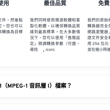
21
21
21
21
18
18
18
18
使用
最佳品質
免費
22
22
22
22
19
19
19
19
23
23
23
23
20
20
20
20
文件，然後點
我們同時使用開源軟體和客
我們的原始
24
24
24
可。您也可以
製化軟體，以確保轉換品質
轉換器完全
21
21
21
21
案轉換為目標
達到最高標準。在大多數情
網路瀏覽器
25
25
25
22
22
22
22
況下，您可以使用「進階設
證文件安全
26
26
26
定」微調轉換參數（可選，
23
23
23
23
用 256 位元
並在幾小時
尋找
icon).
27
27
27
24
24
24
28
28
28
25
25
25
29
29
29
26
26
26
30
30
30
27
27
27
31
31
31
1（MPEG-1 音訊層 I）檔案？
28
28
28
32
32
32
29
29
29
 (MP1) 是
MPEG
音訊標準的早期簡化版本。 MP1 大部分已被
33
33
33
30
30
30
數位卡帶
格式的一部分。
34
34
34