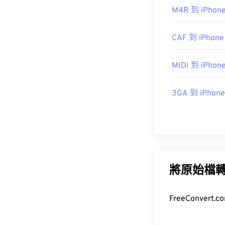
https://en.wik
M4R 到 iPhone
http://mpeg.ch
CAF 到 iPhone
MIDI 到 iPhone
3GA 到 iPhone
將原始檔
FreeConve