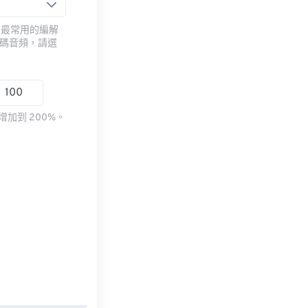
用最常用的編解
編碼音頻，請選
加到 200%。