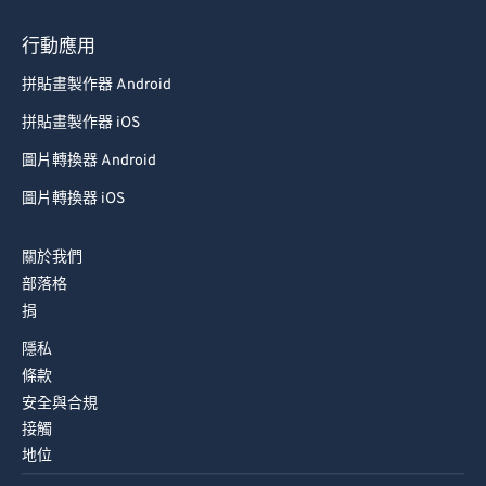
93
93
行動應用
94
94
拼貼畫製作器 Android
95
95
拼貼畫製作器 iOS
96
96
圖片轉換器 Android
97
97
圖片轉換器 iOS
98
98
99
99
關於我們
部落格
捐
隱私
條款
安全與合規
接觸
地位