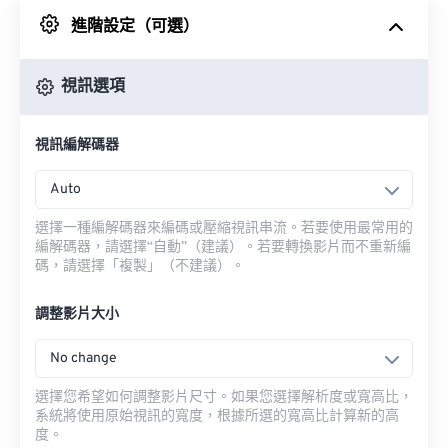
進階設定（可選）
來自 Google 雲端硬碟
視訊選項
來自 OneDrive
視訊編解碼器
來自網址
Auto
選擇一種編解碼器來編碼或壓縮視訊串流。若要使用最常用的
編解碼器，請選擇“自動”（建議）。若要轉換影片而不重新編
碼，請選擇「複製」（不建議）。
調整影片大小
No change
選擇您希望如何調整影片尺寸。如果您選擇解析度或寬高比，
系統將使用原始視訊的寬度，根據所選的寬高比計算新的高
度。