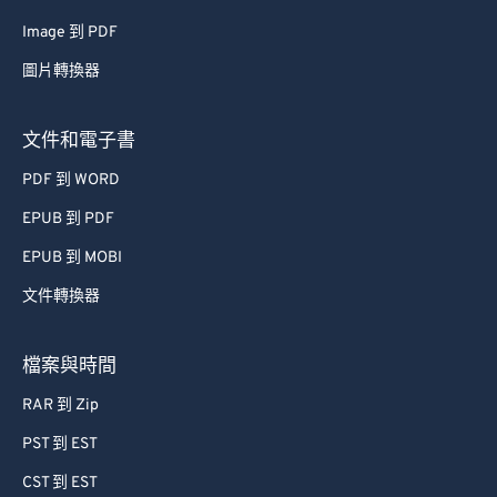
66
66
Image 到 PDF
67
67
圖片轉換器
68
68
69
69
文件和電子書
70
70
PDF 到 WORD
71
71
EPUB 到 PDF
72
72
EPUB 到 MOBI
73
73
文件轉換器
74
74
75
75
檔案與時間
76
76
RAR 到 Zip
77
77
PST 到 EST
78
78
CST 到 EST
79
79