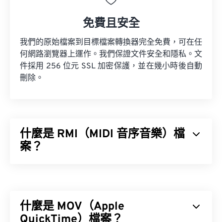
免費且安全
我們的原始檔案到目標檔案轉換器完全免費，可在任
何網路瀏覽器上運作。我們保證文件安全和隱私。文
件採用 256 位元 SSL 加密保護，並在幾小時後自動
刪除。
什麼是 RMI（MIDI 音序音樂）檔
案？
MIDI 音序音樂 (RMI) 是一種樂器數位介面 (MIDI) 檔
案格式，它存在於資源交換檔案格式 (RIFF) 容器
中。在容器中，RMI 檔案的作用是提供指令和儲存
什麼是 MOV（Apple
註解。此外，RMI 檔案不包含音訊資料。
QuickTime）檔案？