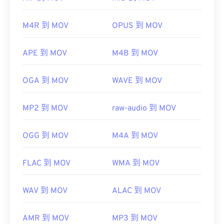
們分別是 AutoCAD AutoFlix 和 ROSE Online。這兩
首次發布：
1983
種文件類型彼此無關，一種已過時，另一種與線上遊
M4R 到 MOV
OPUS 到 MOV
實用連結：
戲相關。
https://en.wikipedia.org/wiki/MIDI
APE 到 MOV
M4B 到 MOV
https://www.midi.org/specations
OGA 到 MOV
WAVE 到 MOV
開發者：
蘋果
MP2 到 MOV
raw-audio 到 MOV
首次發布：
2001年
實用連結：
OGG 到 MOV
M4A 到 MOV
https://en.wikipedia.org/wiki/QuickTime_File_Format
https://developer.apple.com/library/archive/documen
FLAC 到 MOV
WMA 到 MOV
CH203-BBCGDDDF
WAV 到 MOV
ALAC 到 MOV
AMR 到 MOV
MP3 到 MOV