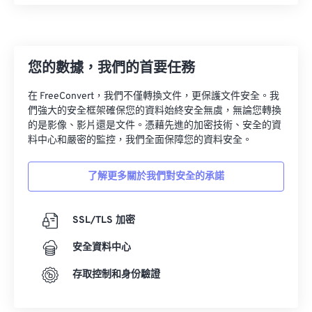
27
27
27
27
27
27
28
28
28
28
28
28
29
29
29
29
29
29
您的數據，我們的首要任務
30
30
30
30
30
30
在 FreeConvert，我們不僅轉換文件，更保護文件安全。我
31
31
31
31
31
31
們強大的安全框架確保您的資料始終安全無虞，無論您轉換
的是影像、影片還是文件。憑藉先進的加密技術、安全的資
32
32
32
32
32
32
料中心和嚴密的監控，我們全面保障您的資料安全。
33
33
33
33
33
33
了解更多關於我們對安全的承諾
34
34
34
34
34
34
35
35
35
35
35
35
SSL/TLS 加密
36
36
36
36
36
36
安全資料中心
37
37
37
37
37
37
38
38
38
38
38
38
存取控制和身份驗證
39
39
39
39
39
39