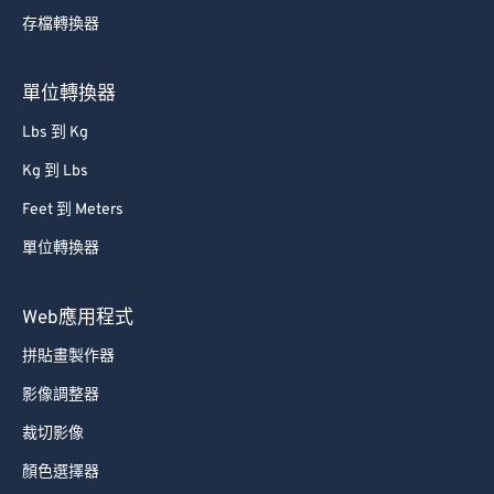
存檔轉換器
80
80
81
81
單位轉換器
82
82
Lbs 到 Kg
83
83
Kg 到 Lbs
84
84
Feet 到 Meters
85
85
單位轉換器
86
86
87
87
Web應用程式
88
88
拼貼畫製作器
89
89
影像調整器
90
90
裁切影像
91
91
顏色選擇器
92
92