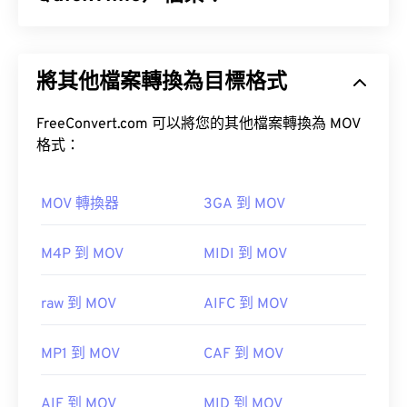
Apple QuickTime (MOV) 是一種容器格式，可保存各
種類型的多媒體文件，包括
3D
和
虛擬實境 (VR)
文
將其他檔案轉換為目標格式
件。它以方便用戶將多媒體檔案保存到設備上而聞
如何開啟 RMI 檔案？
名。
FreeConvert.com 可以將您的其他檔案轉換為 MOV
開啟 RMI 檔案的理想程式是
Awave Studio
。它是一
格式：
款功能非常全面的工具，不僅可以開啟 RMI 文件，
還可以開啟其他音訊檔案格式。
MOV 轉換器
3GA 到 MOV
如何開啟 MOV 檔案？
跨平台應用程式方面，
VLC 媒體播放器
也是另一個
M4P 到 MOV
MIDI 到 MOV
開啟 RMI 檔案的可靠工具。
預設情況下，MOV 檔案使用 QuickTime 開啟。
VLC
raw 到 MOV
AIFC 到 MOV
vanBasco's Karaoke Player
和 Media
媒體播放器
PlayerNoteworthy Player
MP1 到 MOV
CAF 到 MOV
開發者：
MIDI 製造商協會
請注意，還有兩種檔案類型也使用 MOV 副檔名。它
AIF 到 MOV
MID 到 MOV