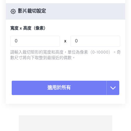
影片裁切設定
寬度 x 高度（像素）
x
請輸入裁切矩形的寬度和高度，單位為像素（0-10000）。奇
數尺寸將向下取整到最接近的偶數。
適用於所有
重置所有選項
應用預設
另存為預設