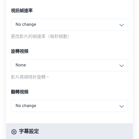
視訊幀速率
No change
更改影片的幀速率（每秒幀數）
旋轉視頻
None
影片將順時針旋轉。
翻轉視頻
No change
字幕設定