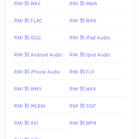
RMI 到 WAV
RMI 到 WMA
01
01
01
01
01
01
01
01
02
02
02
02
02
02
02
02
RMI 到 FLAC
RMI 到 M4A
03
03
03
03
03
03
03
03
RMI 到 OGG
RMI 到 iPad Audio
04
04
04
04
04
04
04
04
05
05
05
05
05
05
05
05
RMI 到 Android Audio
RMI 到 Ipod Audio
06
06
06
06
06
06
06
06
RMI 到 iPhone Audio
RMI 到 FLV
07
07
07
07
07
07
07
07
08
08
08
08
08
08
08
08
RMI 到 WMV
RMI 到 MKV
09
09
09
09
09
09
09
09
10
10
10
10
10
10
10
10
RMI 到 WEBM
RMI 到 3GP
11
11
11
11
11
11
11
11
RMI 到 AVI
RMI 到 MP4
12
12
12
12
12
12
12
12
13
13
13
13
13
13
13
13