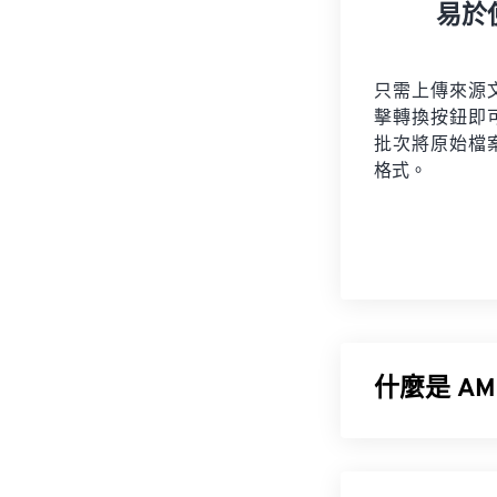
易於
只需上傳來源
擊轉換按鈕即
批次將原始檔
格式。
什麼是 A
自適應多速率 (
訊號，因此非