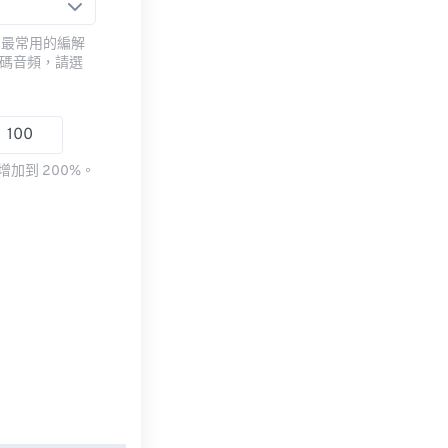
用最常用的編解
編碼音頻，請選
加到 200%。