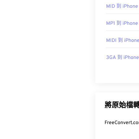
MID 到 iPhone
https://www.ets
MP1 到 iPhone
MIDI 到 iPhone
3GA 到 iPhone
將原始檔
FreeConve