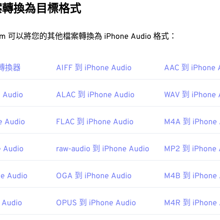
31
31
31
案轉換為目標格式
動通訊系統 (GSM)
通用行動通訊系統 (UMTS)
35
35
35
32
32
32
36
36
36
33
33
33
FreeConvert.com 可以將您的其他檔案轉換為 iPhone Audio 格式：
AMR 檔案？
37
37
37
34
34
34
38
38
38
35
35
35
o 轉換器
AIFF 到 iPhone Audio
AAC 到 iPhone 
檔案經常用於手機，包括彩信，因此大多數
3G 行動裝置
都能開啟它
39
39
39
36
36
36
 Audio
ALAC 到 iPhone Audio
WAV 到 iPhone 
40
40
40
37
37
37
41
41
41
38
38
38
 Audio
FLAC 到 iPhone Audio
M4A 到 iPhone 
42
42
42
39
39
39
43
43
43
 Audio
raw-audio 到 iPhone Audio
MP2 到 iPhone 
40
40
40
合作夥伴計畫 (3GPP)
44
44
44
41
41
41
e Audio
OGA 到 iPhone Audio
M4B 到 iPhone 
9
45
45
45
42
42
42
46
46
46
43
43
43
 Audio
OPUS 到 iPhone Audio
M4R 到 iPhone 
ipedia.org/wiki/Adaptive_Multi-Rate_audio_codec
47
47
47
44
44
44