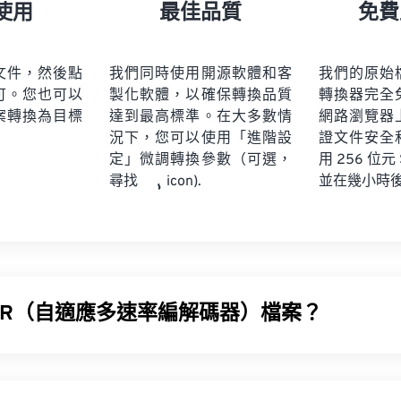
21
21
21
21
18
18
18
18
使用
最佳品質
免費
22
22
22
22
19
19
19
19
23
23
23
23
20
20
20
20
文件，然後點
我們同時使用開源軟體和客
我們的原始
24
24
24
可。您也可以
製化軟體，以確保轉換品質
轉換器完全
21
21
21
21
案轉換為目標
達到最高標準。在大多數情
網路瀏覽器
25
25
25
22
22
22
22
況下，您可以使用「進階設
證文件安全
26
26
26
定」微調轉換參數（可選，
23
23
23
23
用 256 位元
並在幾小時
尋找
icon).
27
27
27
24
24
24
28
28
28
25
25
25
29
29
29
26
26
26
30
30
30
27
27
27
31
31
31
MR（自適應多速率編解碼器）檔案？
28
28
28
32
32
32
29
29
29
AMR) 是一種壓縮音訊文件，常用於
語音編碼
。 AMR 語音編
33
33
33
30
30
30
常適合語音錄製和廣播。
34
34
34