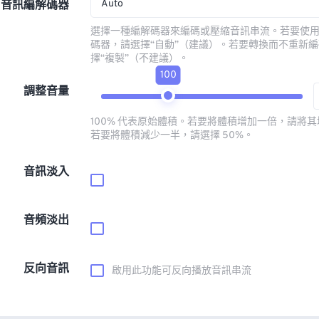
Auto
音訊編解碼器
選擇一種編解碼器來編碼或壓縮音訊串流。若要使
碼器，請選擇“自動”（建議）。若要轉換而不重新
擇“複製”（不建議）。
100
調整音量
100% 代表原始體積。若要將體積增加一倍，請將其增
若要將體積減少一半，請選擇 50%。
音訊淡入
音頻淡出
反向音訊
啟用此功能可反向播放音訊串流