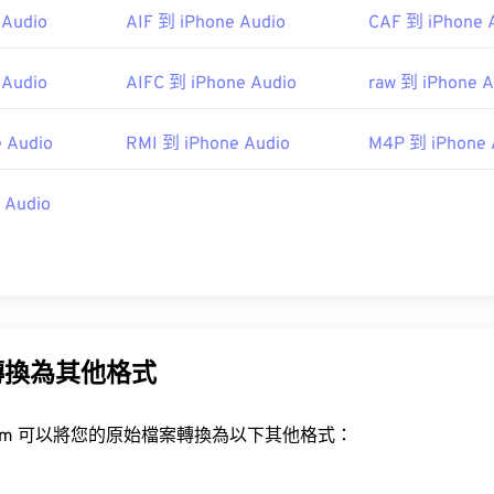
 Audio
AIF 到 iPhone Audio
CAF 到 iPhone 
i.org/
48
48
48
45
45
45
49
49
49
46
46
46
 Audio
AIFC 到 iPhone Audio
raw 到 iPhone A
50
50
50
47
47
47
51
51
51
 Audio
RMI 到 iPhone Audio
M4P 到 iPhone 
48
48
48
52
52
52
49
49
49
 Audio
53
53
53
50
50
50
54
54
54
51
51
51
55
55
55
52
52
52
56
56
56
53
53
53
57
57
57
轉換為其他格式
54
54
54
58
58
58
55
55
55
rt.com 可以將您的原始檔案轉換為以下其他格式：
59
59
59
56
56
56
60
57
57
57