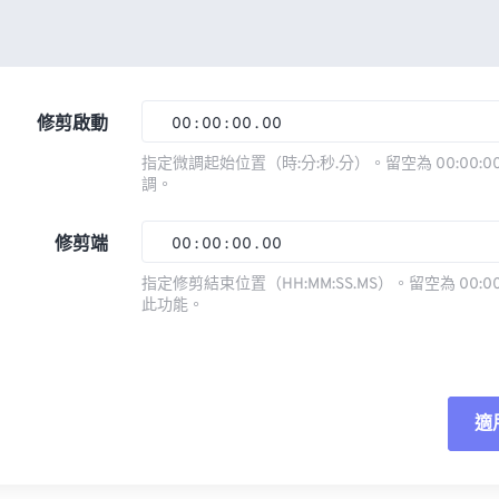
修剪啟動
00
:
00
:
00
.
00
指定微調起始位置（時:分:秒.分）。留空為 00:00:00
調。
00
00
00
00
01
01
01
01
修剪端
00
:
00
:
00
.
00
02
02
02
02
指定修剪結束位置（HH:MM:SS.MS）。留空為 00:00
此功能。
03
03
03
03
00
00
00
00
04
04
04
04
01
01
01
01
05
05
05
05
02
02
02
02
適
06
06
06
06
03
03
03
03
07
07
07
07
04
04
04
04
重