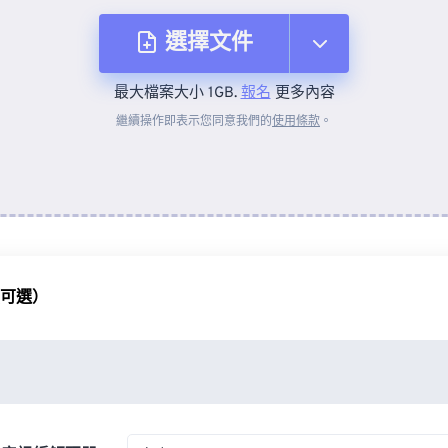
選擇文件
最大檔案大小 1GB.
報名
更多內容
來自裝置
繼續操作即表示您同意我們的
使用條款
。
來自 Dropbox
來自 Google 雲端硬碟
（可選）
來自 OneDrive
來自網址