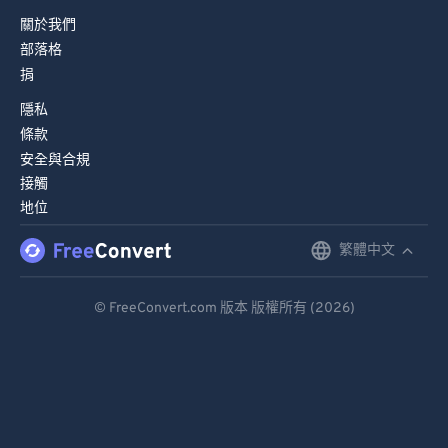
68
68
關於我們
69
69
部落格
70
70
捐
71
71
隱私
72
72
條款
安全與合規
73
73
接觸
74
74
地位
75
75
繁體中文
English
76
76
Deutsch
77
77
© FreeConvert.com 版本 版權所有 (2026)
Español
78
78
79
79
Français
80
80
Português
81
81