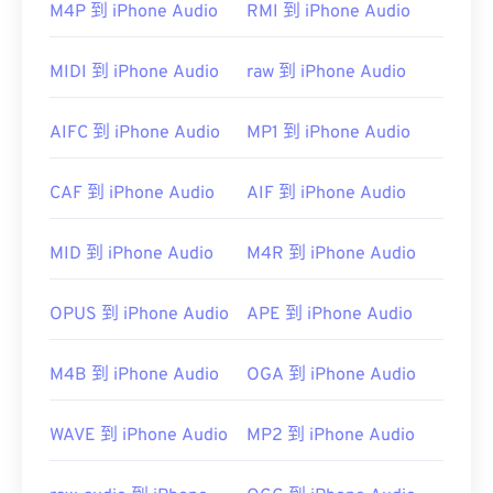
如何開啟WMA檔案？
M4P 到 iPhone Audio
RMI 到 iPhone Audio
作為
Windows Media
的關鍵元件，
Windows Media
MIDI 到 iPhone Audio
raw 到 iPhone Audio
Player
支援WMA文件，並且通常是開啟這些檔案的
預設程式。然而，由於WMA檔案相對普及，許多其
AIFC 到 iPhone Audio
MP1 到 iPhone Audio
他播放器和程式也支援這種檔案類型。
WMA
CAF 到 iPhone Audio
AIF 到 iPhone Audio
其他可以開啟 WMA 檔案的程式包括
VLC 媒體播放
MID 到 iPhone Audio
M4R 到 iPhone Audio
器
和
UltraMixer
。
OverDrive Media
OPUS 到 iPhone Audio
APE 到 iPhone Audio
Console
Apple iOS
Google Android
M4B 到 iPhone Audio
OGA 到 iPhone Audio
https://en.wikipedia.org/wiki/Windows_Media_Audio
https://docs.microsoft.com/en-
WAVE 到 iPhone Audio
MP2 到 iPhone Audio
us/windows/desktop/medfound/windows-media-
codecs