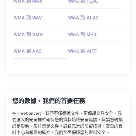
WMA 到 M4A
WMA 到 FLAC
WMA 到 WAV
WMA 到 ALAC
WMA 到 AMR
WMA 到 MP3
WMA 到 AAC
WMA 到 AIFF
00
00
00
00
00
00
00
00
您的數據，我們的首要任務
在 FreeConvert，我們不僅轉換文件，更保護文件安全。我
00
00
00
00
00
00
00
00
們強大的安全框架確保您的資料始終安全無虞，無論您轉換
01
01
01
01
01
01
01
01
的是影像、影片還是文件。憑藉先進的加密技術、安全的資
料中心和嚴密的監控，我們全面保障您的資料安全。
02
02
02
02
02
02
02
02