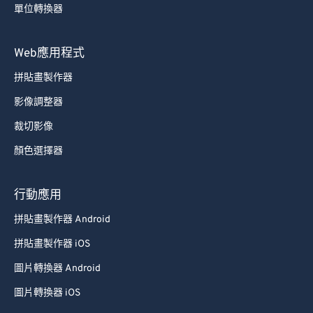
55
55
55
55
55
55
單位轉換器
56
56
56
56
56
56
57
57
57
57
57
57
Web應用程式
58
58
58
58
58
58
拼貼畫製作器
59
59
59
59
59
59
影像調整器
60
60
裁切影像
61
61
顏色選擇器
62
62
63
63
行動應用
64
64
拼貼畫製作器 Android
65
65
拼貼畫製作器 iOS
66
66
圖片轉換器 Android
67
67
圖片轉換器 iOS