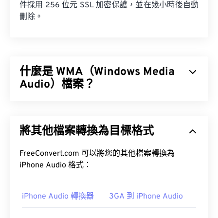
件採用 256 位元 SSL 加密保護，並在幾小時後自動
刪除。
什麼是 WMA（Windows Media
Audio）檔案？
微軟最初開發
Windows Media Audio (WMA)
檔案格式
是為了與 MP3 檔案格式競爭。 WMA 既是一種音訊
將其他檔案轉換為目標格式
編解碼器，也是一種音訊格式。自 1999 年誕生以
來，WMA 不斷發展，推出了多個更新版本：
WMA
Pro
FreeConvert.com 可以將您的其他檔案轉換為
、
WMA Voice
。
iPhone Audio 格式：
Windows Media
iPhone Audio 轉換器
3GA 到 iPhone Audio