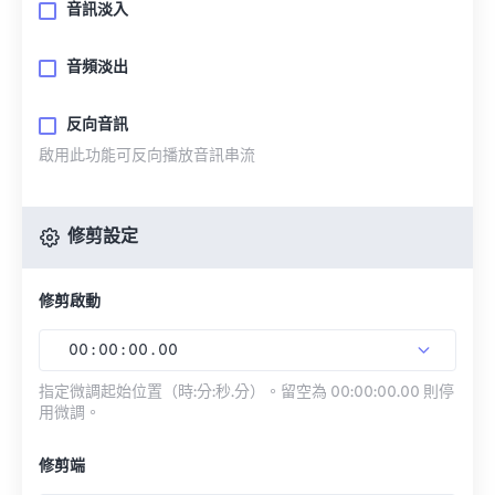
音訊淡入
音頻淡出
反向音訊
啟用此功能可反向播放音訊串流
修剪設定
修剪啟動
00
:
00
:
00
.
00
指定微調起始位置（時:分:秒.分）。留空為 00:00:00.00 則停
用微調。
修剪端