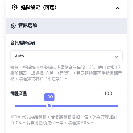
進階設定（可選）
來自 Google 雲端硬碟
音訊選項
來自 OneDrive
音訊編解碼器
來自網址
Auto
選擇一種編解碼器來編碼或壓縮音訊串流。若要使用最常用的
編解碼器，請選擇“自動”（建議）。若要轉換而不重新編碼音
頻，請選擇“複製”（不建議）。
調整音量
100
100% 代表原始體積。若要將體積增加一倍，請將其增加到
200%。若要將體積減少一半，請選擇 50%。