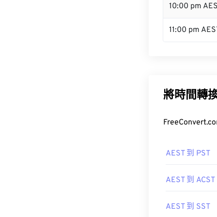
10:00 pm AE
11:00 pm AES
將時間轉
FreeConve
AEST 到 PST
AEST 到 ACST
AEST 到 SST