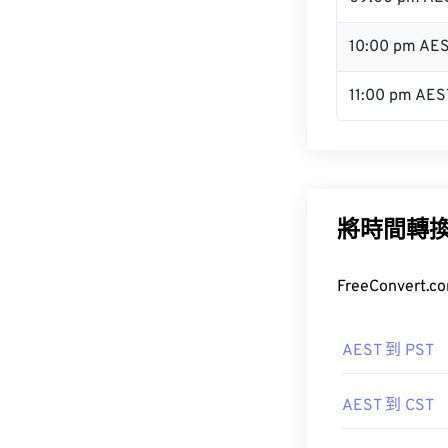
10:00 pm AE
11:00 pm AES
將時間轉
FreeConve
AEST 到 PST
AEST 到 CST