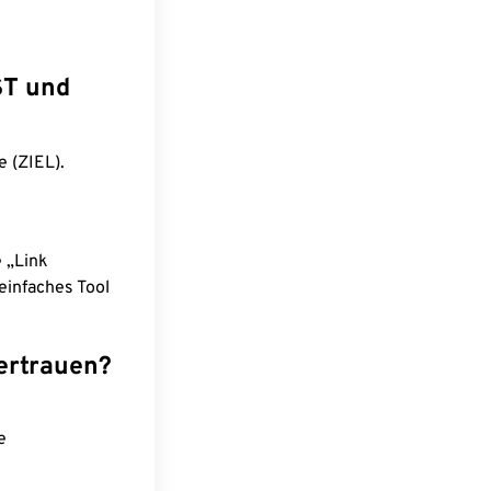
ST und
e (ZIEL).
e „Link
einfaches Tool
ertrauen?
e