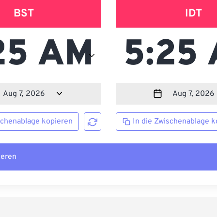
BST
IDT
schenablage kopieren
In die Zwischenablage k
ieren