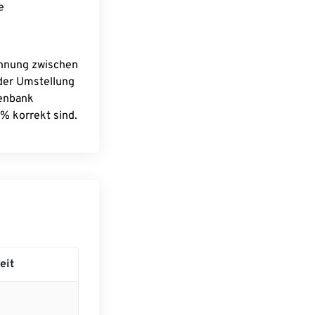
e
chnung zwischen
 der Umstellung
tenbank
% korrekt sind.
eit