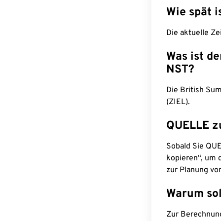
Wie spät i
Die aktuelle Ze
Was ist d
NST?
Die British Su
(ZIEL).
QUELLE z
Sobald Sie QUEL
kopieren“, um d
zur Planung vo
Warum sol
Zur Berechnun