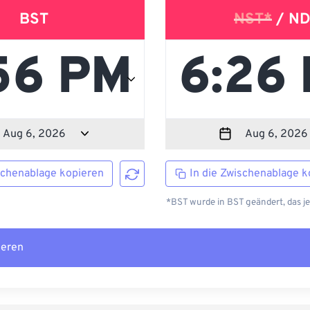
BST
NST*
/ ND
schenablage kopieren
In die Zwischenablage k
*BST wurde in BST geändert, das j
ieren