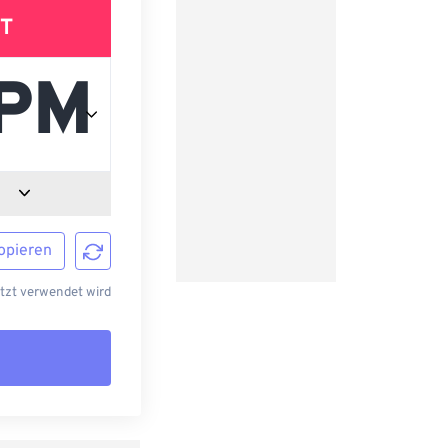
T
opieren
etzt verwendet wird