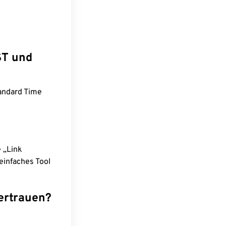
ST und
andard Time
e „Link
einfaches Tool
ertrauen?