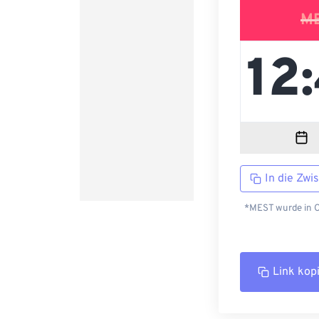
M
In die Zwi
*MEST wurde in C
Link kop