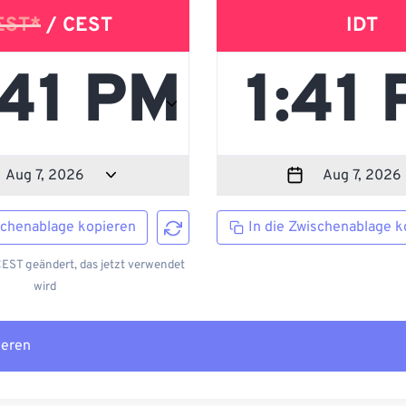
EST*
/ CEST
IDT
schenablage kopieren
In die Zwischenablage k
EST geändert, das jetzt verwendet
wird
ieren