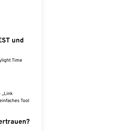
EST und
ylight Time
e „Link
einfaches Tool
ertrauen?