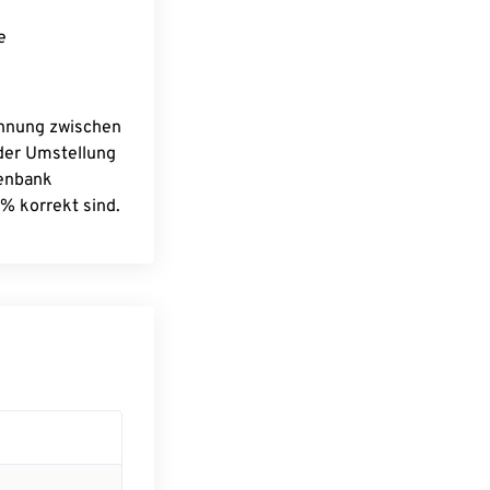
e
chnung zwischen
 der Umstellung
tenbank
% korrekt sind.