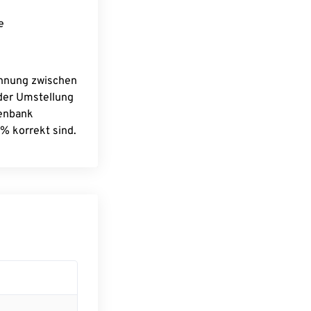
e
chnung zwischen
 der Umstellung
tenbank
% korrekt sind.