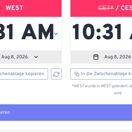
WEST
CET*
/ CE
schenablage kopieren
In die Zwischenablage k
*WEST wurde in WEST geändert, da
wird
ieren