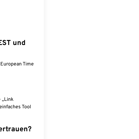
WEST und
l European Time
e „Link
einfaches Tool
ertrauen?