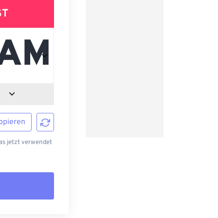
ST
opieren
s jetzt verwendet