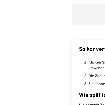
So konver
Klicken Si
umwandel
Die Zeit i
Sie könne
Wie spät i