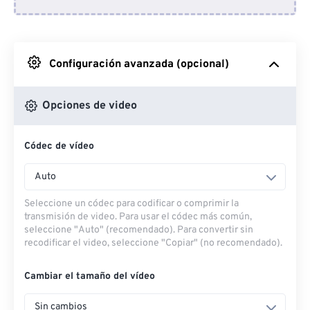
Desde Dropbox
Desde Google Drive
Configuración avanzada (opcional)
Desde OneDrive
Opciones de video
Códec de vídeo
Desde URL
Auto
Seleccione un códec para codificar o comprimir la
transmisión de video. Para usar el códec más común,
seleccione "Auto" (recomendado). Para convertir sin
recodificar el video, seleccione "Copiar" (no recomendado).
Cambiar el tamaño del vídeo
Sin cambios