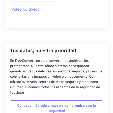
35
35
35
35
35
35
Video Cultivador
36
36
36
36
36
36
37
37
37
37
37
37
38
38
38
38
38
38
39
39
39
39
39
39
40
40
40
40
40
40
Tus datos, nuestra prioridad
41
41
41
41
41
41
En FreeConvert, no solo convertimos archivos: los
protegemos. Nuestro sólido sistema de seguridad
42
42
42
42
42
42
garantiza que tus datos estén siempre seguros, ya sea que
43
43
43
43
43
43
conviertas una imagen, un video o un documento. Con
cifrado avanzado, centros de datos seguros y monitoreo
44
44
44
44
44
44
riguroso, cubrimos todos los aspectos de la seguridad de
45
45
45
45
45
45
tus datos.
46
46
46
46
46
46
Conozca más sobre nuestro compromiso con la
47
47
47
47
47
47
seguridad