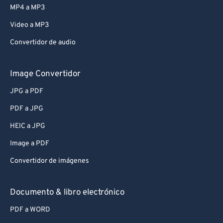
74
74
MP4 a MP3
75
75
Video a MP3
76
76
Convertidor de audio
77
77
78
78
Image Convertidor
79
79
JPG a PDF
80
80
PDF a JPG
81
81
HEIC a JPG
82
82
Image a PDF
83
83
Convertidor de imágenes
84
84
85
85
Documento & libro electrónico
86
86
PDF a WORD