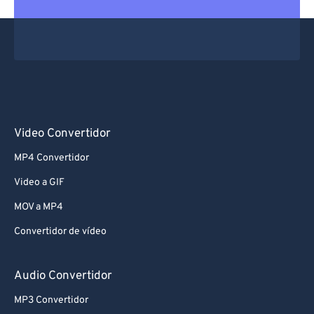
61
61
62
62
63
63
64
64
65
65
66
66
Video Convertidor
67
67
MP4 Convertidor
68
68
Video a GIF
69
69
MOV a MP4
70
70
Convertidor de vídeo
71
71
72
72
Audio Convertidor
73
73
MP3 Convertidor