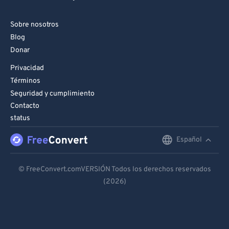
Sobre nosotros
Blog
Donar
Privacidad
Términos
Seguridad y cumplimiento
Contacto
status
Español
English
Deutsch
© FreeConvert.comVERSIÓN Todos los derechos reservados
(2026)
Español
Français
Português