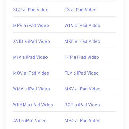
Lanzamiento inicial:
2007
3G2 a iPad Video
TS a iPad Video
Enlaces útiles:
MPV a iPad Video
WTV a iPad Video
https://en.wikipedia.org/wiki/Flash_Video
https://www.iso.org/standard/68960.html
XVID a iPad Video
MXF a iPad Video
M1V a iPad Video
F4P a iPad Video
MOV a iPad Video
FLV a iPad Video
WMV a iPad Video
MKV a iPad Video
WEBM a iPad Video
3GP a iPad Video
AVI a iPad Video
MP4 a iPad Video