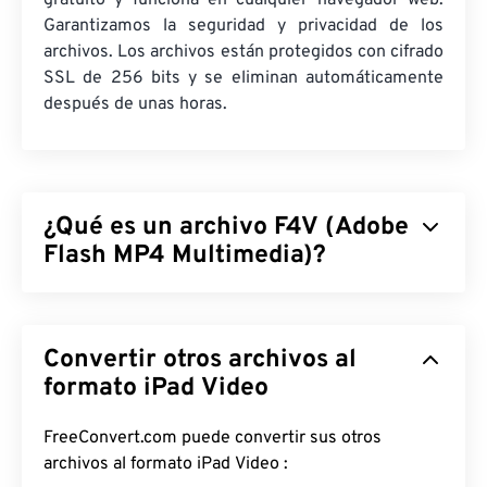
gratuito y funciona en cualquier navegador web.
Garantizamos la seguridad y privacidad de los
archivos. Los archivos están protegidos con cifrado
SSL de 256 bits y se eliminan automáticamente
después de unas horas.
¿Qué es un archivo F4V (Adobe
Flash MP4 Multimedia)?
Adobe Flash MP4 Multimedia (F4V) es un formato
contenedor de vídeo bastante común, ya que, a
Convertir otros archivos al
nivel mundial, la mayoría de los usuarios de vídeos
en línea utilizan tecnología diseñada para
formato iPad Video
reproducirse en
Adobe Flash Player
. De hecho, a
F4V se le suele llamar "
Flash Video
". Un
FreeConvert.com puede convertir sus otros
contenedor F4V comprime archivos multimedia
archivos al formato iPad Video :