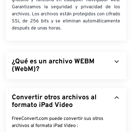
gratuito y funciona en cualquier navegador web.
Garantizamos la seguridad y privacidad de los
archivos. Los archivos están protegidos con cifrado
SSL de 256 bits y se eliminan automáticamente
después de unas horas.
¿Qué es un archivo WEBM
(WebM)?
WebM (WEBM) es un contenedor de archivos
con
licencia libre
diseñado para la web. Originalmente,
Convertir otros archivos al
fue diseñado para ser compatible con HTML5.
Admite capítulos, subtítulos, etiquetas de
formato iPad Video
metadatos, streaming, archivos adjuntos, códecs
3D, contenedores 3D y reproductores de hardware.
FreeConvert.com puede convertir sus otros
WEBM comprime transmisiones de vídeo con
archivos al formato iPad Video :