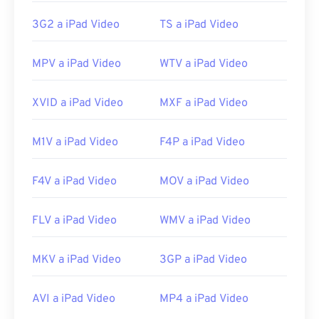
https://en.wikipedia.org/wiki/WebM
3G2 a iPad Video
TS a iPad Video
https://tools.google.com/dlpage/webmmf/
MPV a iPad Video
WTV a iPad Video
XVID a iPad Video
MXF a iPad Video
M1V a iPad Video
F4P a iPad Video
F4V a iPad Video
MOV a iPad Video
FLV a iPad Video
WMV a iPad Video
MKV a iPad Video
3GP a iPad Video
AVI a iPad Video
MP4 a iPad Video