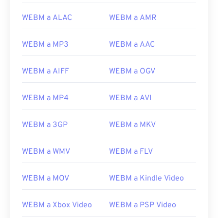
08
08
08
08
08
08
08
08
WEBM a ALAC
WEBM a AMR
09
09
09
09
09
09
09
09
10
10
10
10
10
10
10
10
WEBM a MP3
WEBM a AAC
11
11
11
11
11
11
11
11
12
12
12
12
12
12
12
12
WEBM a AIFF
WEBM a OGV
13
13
13
13
13
13
13
13
WEBM a MP4
WEBM a AVI
14
14
14
14
14
14
14
14
15
15
15
15
15
15
15
15
WEBM a 3GP
WEBM a MKV
16
16
16
16
16
16
16
16
17
17
17
17
17
17
17
17
WEBM a WMV
WEBM a FLV
18
18
18
18
18
18
18
18
WEBM a MOV
WEBM a Kindle Video
19
19
19
19
19
19
19
19
20
20
20
20
20
20
20
20
WEBM a Xbox Video
WEBM a PSP Video
21
21
21
21
21
21
21
21