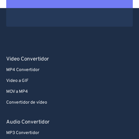
61
61
62
62
63
63
64
64
65
65
66
66
Video Convertidor
67
67
MP4 Convertidor
68
68
Video a GIF
69
69
MOV a MP4
70
70
Convertidor de vídeo
71
71
72
72
Audio Convertidor
73
73
MP3 Convertidor