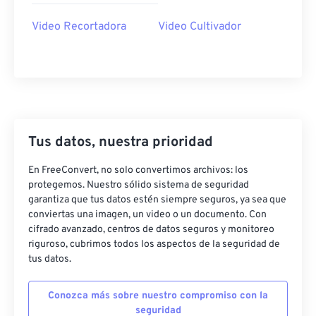
35
35
35
35
35
35
Video Recortadora
Video Cultivador
36
36
36
36
36
36
37
37
37
37
37
37
38
38
38
38
38
38
39
39
39
39
39
39
40
40
40
40
40
40
Tus datos, nuestra prioridad
41
41
41
41
41
41
En FreeConvert, no solo convertimos archivos: los
protegemos. Nuestro sólido sistema de seguridad
42
42
42
42
42
42
garantiza que tus datos estén siempre seguros, ya sea que
43
43
43
43
43
43
conviertas una imagen, un video o un documento. Con
cifrado avanzado, centros de datos seguros y monitoreo
44
44
44
44
44
44
riguroso, cubrimos todos los aspectos de la seguridad de
45
45
45
45
45
45
tus datos.
46
46
46
46
46
46
Conozca más sobre nuestro compromiso con la
47
47
47
47
47
47
seguridad