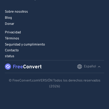
Sobre nosotros
Blog
Donar
Privacidad
Términos
Seguridad y cumplimiento
Contacto
status
Español
English
Deutsch
© FreeConvert.comVERSIÓN Todos los derechos reservados
(2026)
Español
Français
Português