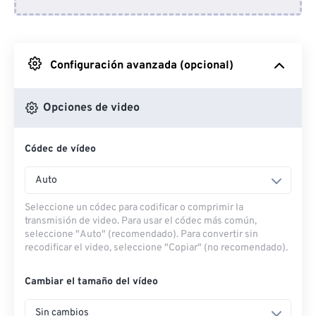
Desde Dropbox
Desde Google Drive
Configuración avanzada (opcional)
Desde OneDrive
Opciones de video
Códec de vídeo
Desde URL
Auto
Seleccione un códec para codificar o comprimir la
transmisión de video. Para usar el códec más común,
seleccione "Auto" (recomendado). Para convertir sin
recodificar el video, seleccione "Copiar" (no recomendado).
Cambiar el tamaño del vídeo
Sin cambios