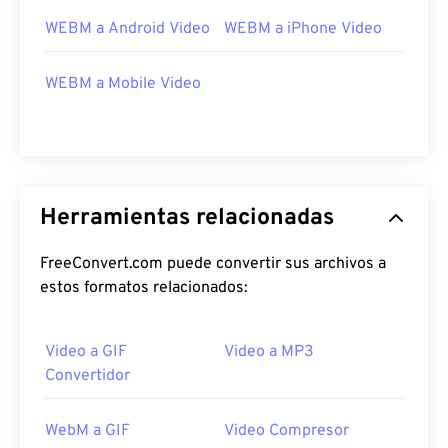
WEBM a Android Video
WEBM a iPhone Video
22
22
22
22
22
22
22
22
23
23
23
23
23
23
23
23
WEBM a Mobile Video
24
24
24
24
24
24
25
25
25
25
25
25
26
26
26
26
26
26
27
27
27
27
27
27
Herramientas relacionadas
28
28
28
28
28
28
FreeConvert.com puede convertir sus archivos a
29
29
29
29
29
29
estos formatos relacionados:
30
30
30
30
30
30
31
31
31
31
31
31
Video a GIF
Video a MP3
32
32
32
32
32
32
Convertidor
33
33
33
33
33
33
WebM a GIF
Video Compresor
34
34
34
34
34
34