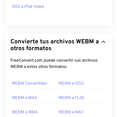
OGV a iPad Video
00
00
00
00
00
00
00
00
Convierte tus archivos WEBM a
00
00
00
00
00
00
00
00
otros formatos
01
01
01
01
01
01
01
01
FreeConvert.com puede convertir sus archivos
02
02
02
02
02
02
02
02
WEBM a estos otros formatos:
03
03
03
03
03
03
03
03
04
04
04
04
04
04
04
04
WEBM Convertidor
WEBM a OGG
05
05
05
05
05
05
05
05
WEBM a M4A
WEBM a FLAC
06
06
06
06
06
06
06
06
07
07
07
07
07
07
07
07
WEBM a WMA
WEBM a WAV