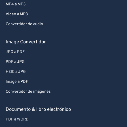
74
74
MP4 a MP3
75
75
Video a MP3
76
76
Convertidor de audio
77
77
78
78
Image Convertidor
79
79
JPG a PDF
80
80
PDF a JPG
81
81
HEIC a JPG
82
82
Image a PDF
83
83
Convertidor de imágenes
84
84
85
85
Documento & libro electrónico
86
86
PDF a WORD