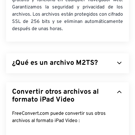
gratuito y funciona en cualquier navegador web.
Garantizamos la seguridad y privacidad de los
archivos. Los archivos están protegidos con cifrado
SSL de 256 bits y se eliminan automáticamente
después de unas horas.
¿Qué es un archivo M2TS?
M2TS es un formato de archivo contenedor para
Blu-ray
y
AVCHD
(Codificación de Vídeo Avanzada
Convertir otros archivos al
de Alta Definición). Es un tipo de archivo de vídeo y
película digital propietario que suele contener
formato iPad Video
contenido cifrado en discos Blu-ray para uso
doméstico. También admite la transmisión de
FreeConvert.com puede convertir sus otros
contenido por internet.
archivos al formato iPad Video :
¿Cómo abrir un archivo M2TS?