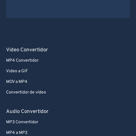
62
62
63
63
64
64
65
65
Video Convertidor
66
66
MP4 Convertidor
67
67
Video a GIF
68
68
69
69
MOV a MP4
70
70
Convertidor de vídeo
71
71
Audio Convertidor
72
72
MP3 Convertidor
73
73
MP4 a MP3
74
74