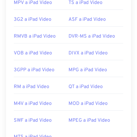
https://en.wikipedia.org/wiki/.m2ts
MPV a iPad Video
TS a iPad Video
https://www.lifewire.com/m2ts-file
3G2 a iPad Video
ASF a iPad Video
RMVB a iPad Video
DVR-MS a iPad Video
VOB a iPad Video
DIVX a iPad Video
3GPP a iPad Video
MPG a iPad Video
RM a iPad Video
QT a iPad Video
M4V a iPad Video
MOD a iPad Video
SWF a iPad Video
MPEG a iPad Video