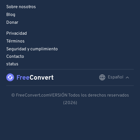
Sobre nosotros
Blog
Donar
Privacidad
Términos
Seguridad y cumplimiento
Contacto
status
Español
English
Deutsch
© FreeConvert.comVERSIÓN Todos los derechos reservados
(2026)
Español
Français
Português