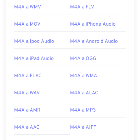
Para los usuarios de Apple, iTunes es el programa
M4A a WMV
M4A a FLV
predeterminado para abrir archivos M4A. Para los
usuarios de Windows, el programa predeterminado
es Windows Media Player. También se puede
M4A a MOV
M4A a iPhone Audio
previsualizar los archivos M4A seleccionando el
archivo y pulsando la barra espaciadora.
M4A a Ipod Audio
M4A a Android Audio
Además, M4A se abre en
VLC media player
,
Adobe
Premiere Pro
,
Elmedia Player
,
Winamp
y muchos
M4A a iPad Audio
M4A a OGG
otros programas.
Desarrollado por:
ISO
/
IEC
,
Grupo de expertos
M4A a FLAC
M4A a WMA
en imágenes en movimiento
Lanzamiento inicial:
2001
M4A a WAV
M4A a ALAC
Enlaces útiles:
M4A a AMR
M4A a MP3
https://en.wikipedia.org/wiki/MPEG-4_Part_14
https://www.loc.gov/preservation/digital/formats/fdd/
M4A a AAC
M4A a AIFF