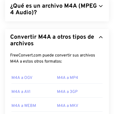
¿Qué es un archivo M4A (MPEG
4 Audio)?
El formato MPEG 4 Audio (M4A) comprime y
codifica archivos de audio mediante uno de dos
Convertir M4A a otros tipos de
algoritmos de codificación y decodificación:
Advanced Audio Coding (AAC)
archivos
o
Apple Lossless
Audio Codec (ALAC)
. Los archivos M4A son más
pequeños y, a la vez, de mejor calidad que los
FreeConvert.com puede convertir sus archivos
archivos
MP3
, con los que comparte más
M4A a estos otros formatos:
similitudes en
comparación
con todos los demás
formatos de audio.
M4A a OGV
M4A a MP4
¿Cómo abrir un archivo M4A?
M4A a AVI
M4A a 3GP
Los archivos M4A se abren en la mayoría de los
programas de reproducción de audio conocidos,
M4A a WEBM
M4A a MKV
como
iTunes
,
QuickTime
y
Windows Media Player
.