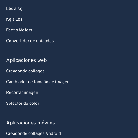
78
78
Lbs a Kg
79
79
Kg a Lbs
80
80
Feet a Meters
81
81
Convertidor de unidades
82
82
83
83
Aplicaciones web
84
84
Creador de collages
85
85
Cambiador de tamaño de imagen
86
86
Recortar imagen
87
87
Selector de color
88
88
89
89
Aplicaciones móviles
90
90
Creador de collages Android