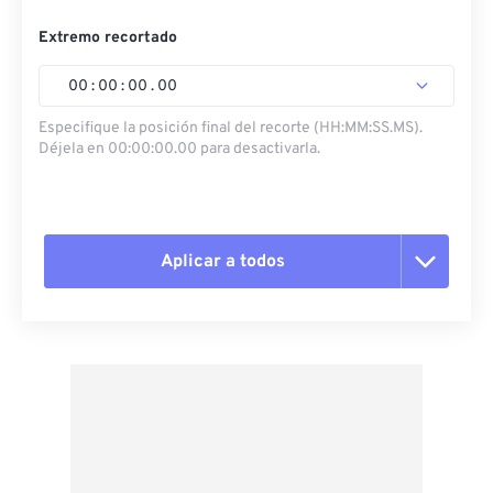
Extremo recortado
00
:
00
:
00
.
00
Especifique la posición final del recorte (HH:MM:SS.MS).
Déjela en 00:00:00.00 para desactivarla.
Aplicar a todos
Restablecer todas las opciones
Aplicar desde el ajuste preestablecido
Guardar como preestablecido