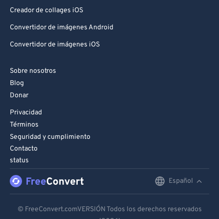
91
91
Creador de collages iOS
92
92
Convertidor de imágenes Android
93
93
Convertidor de imágenes iOS
94
94
Sobre nosotros
95
95
Blog
96
96
Donar
97
97
Privacidad
98
98
Términos
Seguridad y cumplimiento
99
99
Contacto
status
Español
English
Deutsch
© FreeConvert.comVERSIÓN Todos los derechos reservados