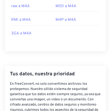
12
12
12
12
12
12
12
12
raw a M4A
MIDI a M4A
13
13
13
13
13
13
13
13
RMI a M4A
M4P a M4A
14
14
14
14
14
14
14
14
15
15
15
15
15
15
15
15
3GA a M4A
16
16
16
16
16
16
16
16
17
17
17
17
17
17
17
17
18
18
18
18
18
18
18
18
19
19
19
19
19
19
19
19
20
20
20
20
20
20
20
20
Tus datos, nuestra prioridad
21
21
21
21
21
21
21
21
En FreeConvert, no solo convertimos archivos: los
22
22
22
22
22
22
22
22
protegemos. Nuestro sólido sistema de seguridad
garantiza que tus datos estén siempre seguros, ya sea que
23
23
23
23
23
23
23
23
conviertas una imagen, un video o un documento. Con
cifrado avanzado, centros de datos seguros y monitoreo
24
24
24
24
24
24
riguroso, cubrimos todos los aspectos de la seguridad de