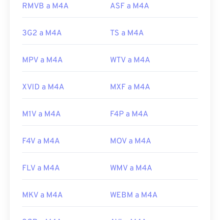
Desarrollado por:
ISO
/
IEC
,
Grupo de expertos
RMVB a M4A
ASF a M4A
en imágenes en movimiento
Lanzamiento inicial:
2001
3G2 a M4A
TS a M4A
Enlaces útiles:
MPV a M4A
WTV a M4A
https://en.wikipedia.org/wiki/MPEG-4_Part_14
https://www.loc.gov/preservation/digital/formats/fdd/
XVID a M4A
MXF a M4A
M1V a M4A
F4P a M4A
F4V a M4A
MOV a M4A
FLV a M4A
WMV a M4A
MKV a M4A
WEBM a M4A