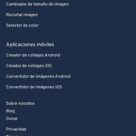
Cambiador de tamaño de imagen
88
88
Recortar imagen
89
89
Selector de color
90
90
91
91
Aplicaciones móviles
92
92
Creador de collages Android
93
93
Creador de collages iOS
94
94
Convertidor de imágenes Android
95
95
Convertidor de imágenes iOS
96
96
97
97
Sobre nosotros
Blog
98
98
Donar
99
99
Privacidad