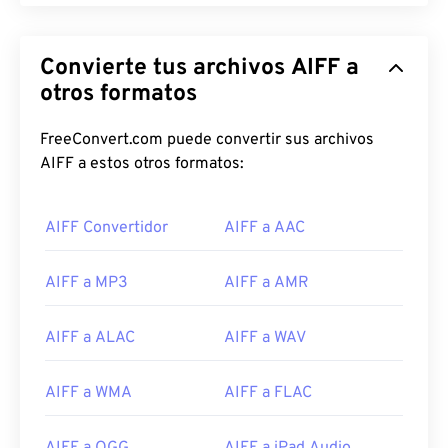
Convierte tus archivos AIFF a
otros formatos
00
00
00
00
00
00
00
00
FreeConvert.com puede convertir sus archivos
AIFF a estos otros formatos:
00
00
00
00
00
00
00
00
01
01
01
01
01
01
01
01
AIFF Convertidor
AIFF a AAC
02
02
02
02
02
02
02
02
03
03
03
03
03
03
03
03
AIFF a MP3
AIFF a AMR
04
04
04
04
04
04
04
04
AIFF a ALAC
AIFF a WAV
05
05
05
05
05
05
05
05
06
06
06
06
06
06
06
06
AIFF a WMA
AIFF a FLAC
07
07
07
07
07
07
07
07