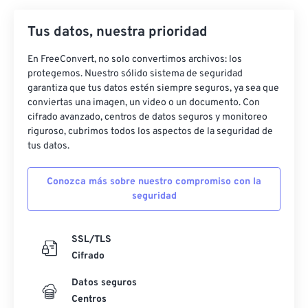
22
22
22
22
22
22
22
22
Tus datos, nuestra prioridad
23
23
23
23
23
23
23
23
En FreeConvert, no solo convertimos archivos: los
24
24
24
24
24
24
protegemos. Nuestro sólido sistema de seguridad
25
25
25
25
25
25
garantiza que tus datos estén siempre seguros, ya sea que
conviertas una imagen, un video o un documento. Con
26
26
26
26
26
26
cifrado avanzado, centros de datos seguros y monitoreo
riguroso, cubrimos todos los aspectos de la seguridad de
27
27
27
27
27
27
tus datos.
28
28
28
28
28
28
29
29
29
29
29
29
Conozca más sobre nuestro compromiso con la
seguridad
30
30
30
30
30
30
31
31
31
31
31
31
SSL/TLS
32
32
32
32
32
32
Cifrado
33
33
33
33
33
33
Datos seguros
34
34
34
34
34
34
Centros