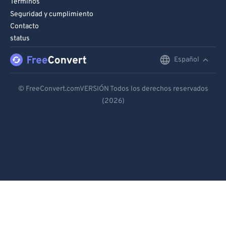
Términos
Seguridad y cumplimiento
Contacto
status
Español
English
Deutsch
© FreeConvert.comVERSIÓN Todos los derechos reservados
(2026)
Español
Français
Português
Italiano
Dutch
日本語