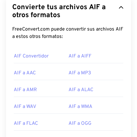
Convierte tus archivos AIF a
otros formatos
FreeConvert.com puede convertir sus archivos AIF
00
00
00
00
00
00
00
00
a estos otros formatos:
00
00
00
00
00
00
00
00
AIF Convertidor
AIF a AIFF
01
01
01
01
01
01
01
01
AIF a AAC
AIF a MP3
02
02
02
02
02
02
02
02
03
03
03
03
03
03
03
03
AIF a AMR
AIF a ALAC
04
04
04
04
04
04
04
04
AIF a WAV
AIF a WMA
05
05
05
05
05
05
05
05
06
06
06
06
06
06
06
06
AIF a FLAC
AIF a OGG
07
07
07
07
07
07
07
07