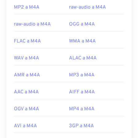
Lanzamiento inicial:
2001
MP2 a M4A
raw-audio a M4A
Enlaces útiles:
raw-audio a M4A
OGG a M4A
https://en.wikipedia.org/wiki/MPEG-4_Part_14
https://www.loc.gov/preservation/digital/formats/fdd/
FLAC a M4A
WMA a M4A
WAV a M4A
ALAC a M4A
AMR a M4A
MP3 a M4A
AAC a M4A
AIFF a M4A
OGV a M4A
MP4 a M4A
AVI a M4A
3GP a M4A