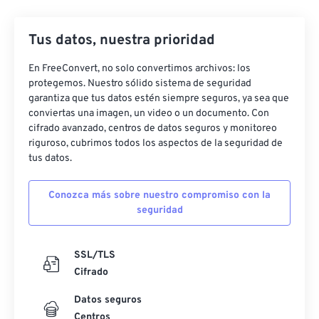
21
21
21
21
21
21
21
21
22
22
22
22
22
22
22
22
Tus datos, nuestra prioridad
23
23
23
23
23
23
23
23
En FreeConvert, no solo convertimos archivos: los
24
24
24
24
24
24
protegemos. Nuestro sólido sistema de seguridad
25
25
25
25
25
25
garantiza que tus datos estén siempre seguros, ya sea que
conviertas una imagen, un video o un documento. Con
26
26
26
26
26
26
cifrado avanzado, centros de datos seguros y monitoreo
riguroso, cubrimos todos los aspectos de la seguridad de
27
27
27
27
27
27
tus datos.
28
28
28
28
28
28
29
29
29
29
29
29
Conozca más sobre nuestro compromiso con la
seguridad
30
30
30
30
30
30
31
31
31
31
31
31
SSL/TLS
32
32
32
32
32
32
Cifrado
33
33
33
33
33
33
Datos seguros
34
34
34
34
34
34
Centros