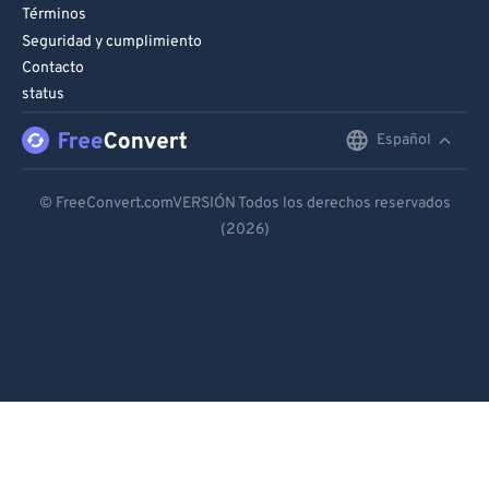
Términos
Seguridad y cumplimiento
Contacto
status
Español
English
Deutsch
© FreeConvert.comVERSIÓN Todos los derechos reservados
(2026)
Español
Français
Português
Italiano
Dutch
日本語