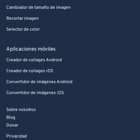
87
87
Cambiador de tamaño de imagen
88
88
Recortar imagen
89
89
Selector de color
90
90
91
91
Aplicaciones móviles
92
92
Creador de collages Android
93
93
Creador de collages iOS
94
94
Convertidor de imágenes Android
95
95
Convertidor de imágenes iOS
96
96
97
97
Sobre nosotros
98
98
Blog
Donar
99
99
Privacidad