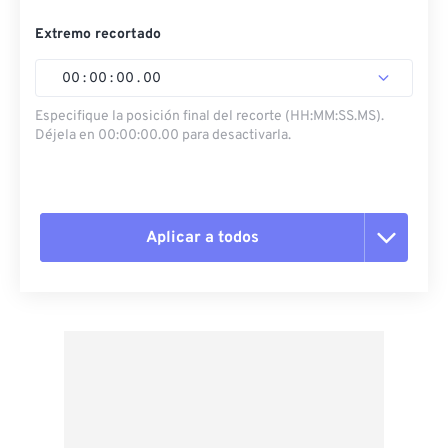
Extremo recortado
00
:
00
:
00
.
00
Especifique la posición final del recorte (HH:MM:SS.MS).
Déjela en 00:00:00.00 para desactivarla.
Aplicar a todos
Restablecer todas las opciones
Aplicar desde el ajuste preestablecido
Guardar como preestablecido