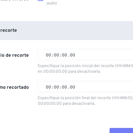
audio
 recorte
cio de recorte
00
:
00
:
00
.
00
Especifique la posición inicial del recorte (HH:MM:
en 00:00:00.00 para desactivarla.
00
00
00
00
01
01
01
01
mo recortado
00
:
00
:
00
.
00
02
02
02
02
Especifique la posición final del recorte (HH:MM:SS
00:00:00.00 para desactivarla.
03
03
03
03
00
00
00
00
04
04
04
04
01
01
01
01
05
05
05
05
02
02
02
02