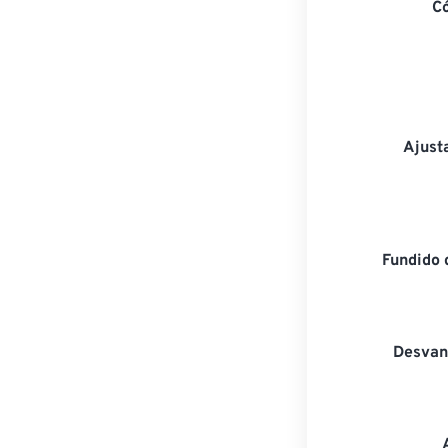
C
Ajust
Fundido 
Desvan