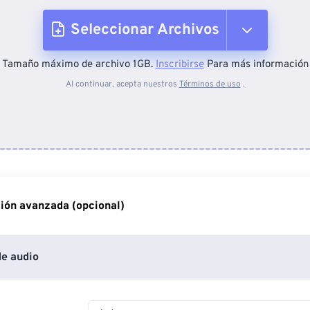
Seleccionar Archivos
Tamaño máximo de archivo 1GB.
Inscribirse
Para más información
Desde el dispositivo
Al continuar, acepta nuestros
Términos de uso
.
Desde Dropbox
Desde Google Drive
ión avanzada (opcional)
Desde OneDrive
e audio
Desde URL