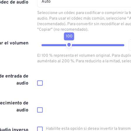
Auto
ódec de audio
Seleccione un códec para codificar o comprimir la 
audio. Para usar el códec más común, seleccione "
(recomendado). Para convertir sin recodificar el au
"Copiar" (no recomendado).
100
ar el volumen
El 100 % representa el volumen original. Para dupli
auméntalo al 200 %. Para reducirlo a la mitad, sele
de entrada de
audio
ecimiento de
audio
Habilite esta opción si desea invertir la trans
Audio inverso