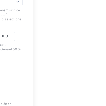
transmisión de
Auto"
dio, seleccione
carlo,
cciona el 50 %.
misión de