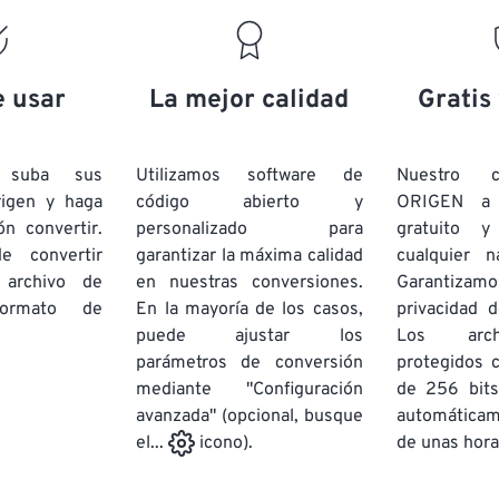
19
19
19
19
16
16
16
16
20
20
20
20
17
17
17
17
21
21
21
21
18
18
18
18
e usar
La mejor calidad
Gratis
22
22
22
22
19
19
19
19
23
23
23
23
20
20
20
20
e suba sus
Utilizamos software de
Nuestro c
24
24
24
rigen y haga
código abierto y
ORIGEN a
21
21
21
21
ón convertir.
personalizado para
gratuito 
25
25
25
22
22
22
22
e convertir
garantizar la máxima calidad
cualquier 
26
26
26
 archivo de
en nuestras conversiones.
23
23
23
23
Garantizamos
rmato de
En la mayoría de los casos,
privacidad d
27
27
27
24
24
24
puede ajustar los
Los arch
28
28
28
25
25
25
parámetros de conversión
protegidos 
mediante "Configuración
29
29
29
de 256 bits
26
26
26
avanzada" (opcional, busque
automática
30
30
30
27
27
27
de unas hora
el...
icono).
31
31
31
28
28
28