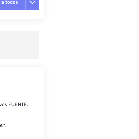
 a todos
pciones
 preestablecido
lecido
ivos FUENTE.
A”.