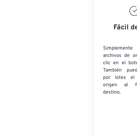
Fácil d
Simplement
archivos de o
clic en el bot
También pued
por lotes
el
origen
al fo
destino.