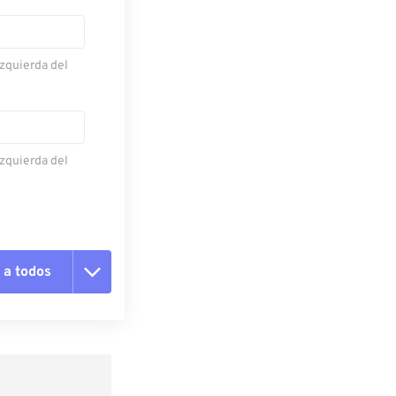
izquierda del
izquierda del
 a todos
pciones
 preestablecido
lecido