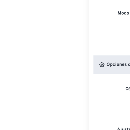
Modo 
Opciones d
C
Ajust