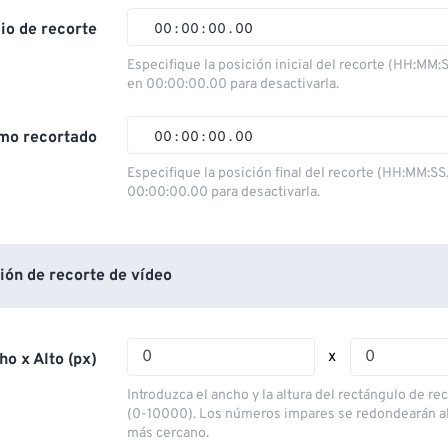
cio de recorte
00
:
00
:
00
.
00
00
00
00
00
Especifique la posición inicial del recorte (HH:MM:
en 00:00:00.00 para desactivarla.
01
01
01
01
02
02
02
02
mo recortado
00
:
00
:
00
.
00
03
03
03
03
00
00
00
00
Especifique la posición final del recorte (HH:MM:SS
00:00:00.00 para desactivarla.
04
04
04
04
01
01
01
01
05
05
05
05
02
02
02
02
06
06
06
06
03
03
03
03
ión de recorte de vídeo
07
07
07
07
04
04
04
04
08
08
08
08
05
05
05
05
x
ho x Alto (px)
09
09
09
09
06
06
06
06
Introduzca el ancho y la altura del rectángulo de re
10
10
10
10
07
07
07
07
(0-10000). Los números impares se redondearán a
más cercano.
11
11
11
11
08
08
08
08