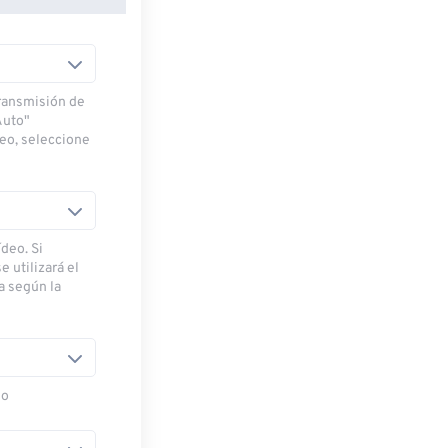
transmisión de
Auto"
deo, seleccione
deo. Si
e utilizará el
ra según la
eo