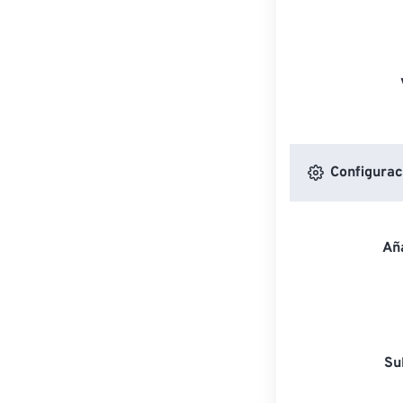
Configuraci
Aña
Su