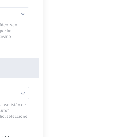
ídeo, son
que los
ivar o
transmisión de
Auto"
dio, seleccione