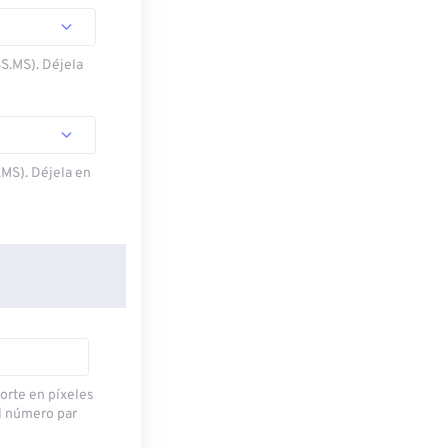
SS.MS). Déjela
.MS). Déjela en
corte en píxeles
l número par