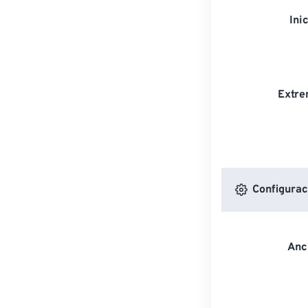
Ini
Extre
Configurac
Anc