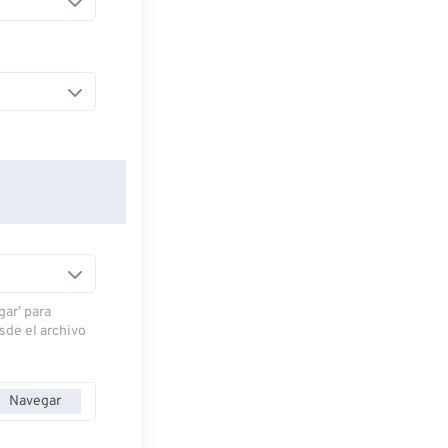
gar’ para
esde el archivo
Navegar