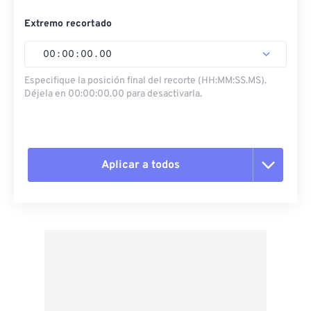
Extremo recortado
00
:
00
:
00
.
00
Especifique la posición final del recorte (HH:MM:SS.MS).
Déjela en 00:00:00.00 para desactivarla.
Aplicar a todos
Restablecer todas las opciones
Aplicar desde el ajuste preestablecido
Guardar como preestablecido