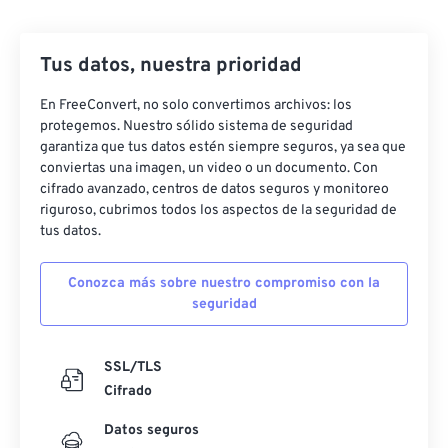
27
27
27
27
27
27
Tus datos, nuestra prioridad
28
28
28
28
28
28
29
29
29
29
29
29
En FreeConvert, no solo convertimos archivos: los
protegemos. Nuestro sólido sistema de seguridad
30
30
30
30
30
30
garantiza que tus datos estén siempre seguros, ya sea que
31
31
31
31
31
31
conviertas una imagen, un video o un documento. Con
cifrado avanzado, centros de datos seguros y monitoreo
32
32
32
32
32
32
riguroso, cubrimos todos los aspectos de la seguridad de
tus datos.
33
33
33
33
33
33
34
34
34
34
34
34
Conozca más sobre nuestro compromiso con la
35
35
35
35
35
35
seguridad
36
36
36
36
36
36
SSL/TLS
37
37
37
37
37
37
Cifrado
38
38
38
38
38
38
Datos seguros
39
39
39
39
39
39