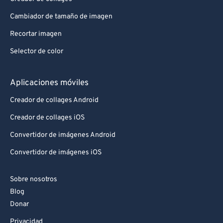
92
92
93
93
Cambiador de tamaño de imagen
94
94
Recortar imagen
95
95
Selector de color
96
96
Aplicaciones móviles
97
97
Creador de collages Android
98
98
Creador de collages iOS
99
99
Convertidor de imágenes Android
Convertidor de imágenes iOS
Sobre nosotros
Blog
Donar
Privacidad