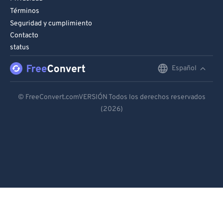
Términos
Seguridad y cumplimiento
Contacto
status
Español
English
Deutsch
© FreeConvert.comVERSIÓN Todos los derechos reservados
(2026)
Español
Français
Português
Italiano
Dutch
日本語