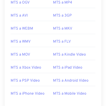
00
00
00
00
00
00
00
00
MTS a OGV
MTS a MP4
01
01
01
01
01
01
01
01
MTS a AVI
MTS a 3GP
02
02
02
02
02
02
02
02
03
03
03
03
03
03
03
03
MTS a WEBM
MTS a MKV
04
04
04
04
04
04
04
04
MTS a WMV
MTS a FLV
05
05
05
05
05
05
05
05
06
06
06
06
06
06
06
06
MTS a MOV
MTS a Kindle Video
07
07
07
07
07
07
07
07
08
08
08
08
08
08
08
08
MTS a Xbox Video
MTS a iPad Video
09
09
09
09
09
09
09
09
MTS a PSP Video
MTS a Android Video
10
10
10
10
10
10
10
10
11
11
11
11
11
11
11
11
MTS a iPhone Video
MTS a Mobile Video
12
12
12
12
12
12
12
12