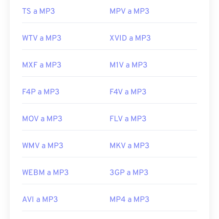
que afortunadamente ya está desactivado y ya no
TS a MP3
MPV a MP3
representa una amenaza.
Desarrollado por:
ISO
/
IEC
,
Grupo de expertos
WTV a MP3
XVID a MP3
en imágenes en movimiento
Lanzamiento inicial:
1993
MXF a MP3
M1V a MP3
Enlaces útiles:
https://en.wikipedia.org/wiki/MP3
F4P a MP3
F4V a MP3
https://mpeg.chiariglione.org/standards/mpeg-
a/music-player-application-format.html
MOV a MP3
FLV a MP3
WMV a MP3
MKV a MP3
WEBM a MP3
3GP a MP3
AVI a MP3
MP4 a MP3