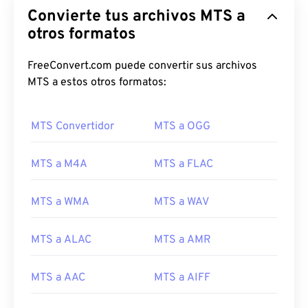
Convierte tus archivos MTS a
otros formatos
FreeConvert.com puede convertir sus archivos
MTS a estos otros formatos:
MTS Convertidor
MTS a OGG
MTS a M4A
MTS a FLAC
MTS a WMA
MTS a WAV
MTS a ALAC
MTS a AMR
00
00
00
00
00
00
00
00
MTS a AAC
MTS a AIFF