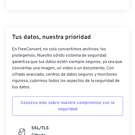
47
47
47
47
47
47
48
48
48
48
48
48
49
49
49
49
49
49
Tus datos, nuestra prioridad
50
50
50
50
50
50
En FreeConvert, no solo convertimos archivos: los
51
51
51
51
51
51
protegemos. Nuestro sólido sistema de seguridad
52
52
52
52
52
52
garantiza que tus datos estén siempre seguros, ya sea que
conviertas una imagen, un video o un documento. Con
53
53
53
53
53
53
cifrado avanzado, centros de datos seguros y monitoreo
54
54
54
54
54
54
riguroso, cubrimos todos los aspectos de la seguridad de
tus datos.
55
55
55
55
55
55
56
56
56
56
56
56
Conozca más sobre nuestro compromiso con la
seguridad
57
57
57
57
57
57
58
58
58
58
58
58
SSL/TLS
59
59
59
59
59
59