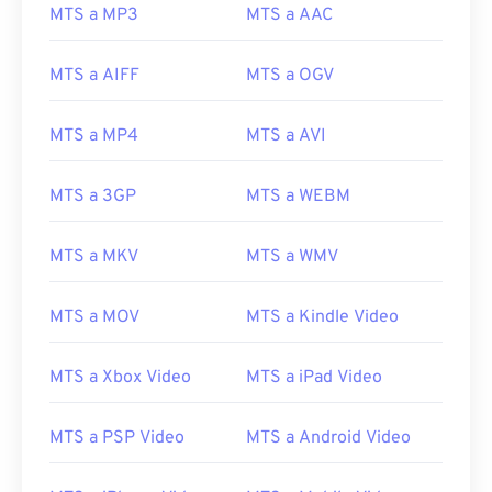
20
20
20
20
20
20
20
20
MTS a MP3
MTS a AAC
21
21
21
21
21
21
21
21
MTS a AIFF
MTS a OGV
22
22
22
22
22
22
22
22
23
23
23
23
23
23
23
23
MTS a MP4
MTS a AVI
24
24
24
24
24
24
25
25
25
25
25
25
MTS a 3GP
MTS a WEBM
26
26
26
26
26
26
MTS a MKV
MTS a WMV
27
27
27
27
27
27
28
28
28
28
28
28
MTS a MOV
MTS a Kindle Video
29
29
29
29
29
29
MTS a Xbox Video
MTS a iPad Video
30
30
30
30
30
30
31
31
31
31
31
31
MTS a PSP Video
MTS a Android Video
32
32
32
32
32
32