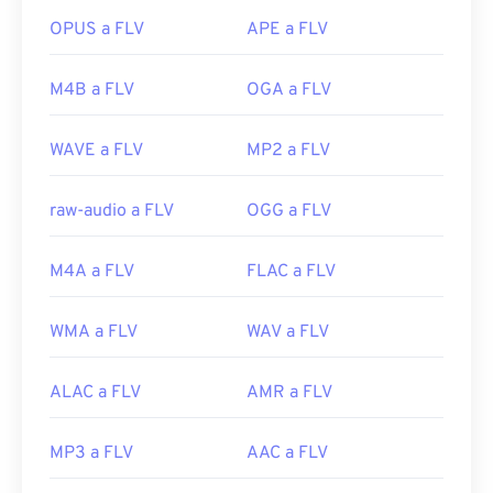
incluyen
VLC media player
,
Zoom Player
,
OPUS a FLV
APE a FLV
https://en.wikipedia.org/wiki/.m2ts
RealNetworks RealPlayer Cloud
,
Eltima Elmedia
http://www.blu-raydisc.com/es/languagetest.aspx
Player
, entre
otros
.
M4B a FLV
OGA a FLV
Desarrollado por:
Adobe
Lanzamiento inicial:
2003
WAVE a FLV
MP2 a FLV
Enlaces útiles:
raw-audio a FLV
OGG a FLV
https://en.wikipedia.org/wiki/Flash_Video
https://www.lifewire.com/archivo-flv
M4A a FLV
FLAC a FLV
WMA a FLV
WAV a FLV
ALAC a FLV
AMR a FLV
MP3 a FLV
AAC a FLV