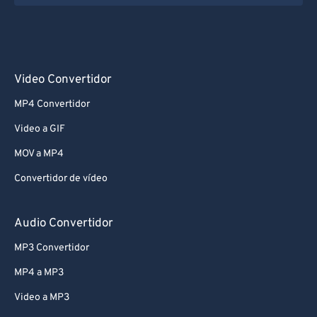
73
73
74
74
75
75
Video Convertidor
76
76
MP4 Convertidor
77
77
Video a GIF
78
78
MOV a MP4
79
79
Convertidor de vídeo
80
80
81
81
Audio Convertidor
82
82
MP3 Convertidor
83
83
MP4 a MP3
84
84
Video a MP3
85
85