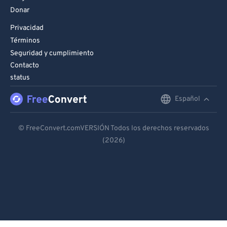
Donar
Privacidad
Términos
Seguridad y cumplimiento
Contacto
status
Español
English
Deutsch
© FreeConvert.comVERSIÓN Todos los derechos reservados
(2026)
Español
Français
Português
Italiano
Dutch