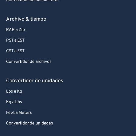
Convertidor de documentos
99
99
Archivo & tiempo
RAR a Zip
PST a EST
CST a EST
Convertidor de archivos
Convertidor de unidades
Lbs a Kg
Kg a Lbs
Feet a Meters
Convertidor de unidades