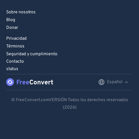
Sobre nosotros
Blog
Donar
Privacidad
Términos
Seguridad y cumplimiento
Contacto
status
Español
English
Deutsch
© FreeConvert.comVERSIÓN Todos los derechos reservados
(2026)
Español
Français
Português