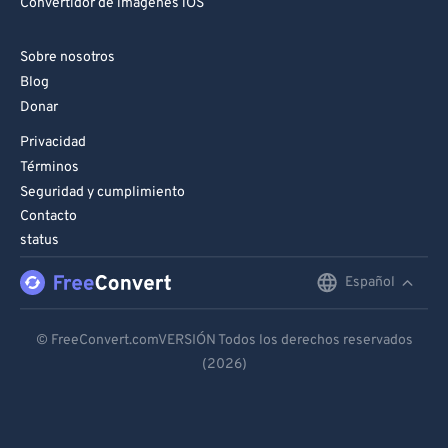
Convertidor de imágenes iOS
Sobre nosotros
Blog
Donar
Privacidad
Términos
Seguridad y cumplimiento
Contacto
status
Español
English
Deutsch
© FreeConvert.comVERSIÓN Todos los derechos reservados
(2026)
Español
Français