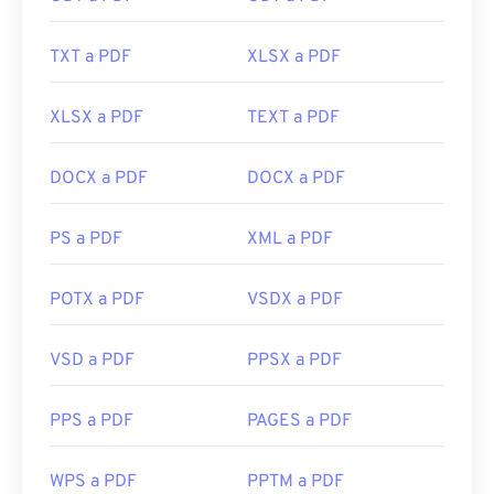
Desarrollado por:
ISO
TXT a PDF
XLSX a PDF
Lanzamiento inicial:
15 de junio de 1993
Enlaces útiles:
XLSX a PDF
TEXT a PDF
https://en.wikipedia.org/wiki/Portable_Document_Form
DOCX a PDF
DOCX a PDF
https://acrobat.adobe.com/us/es/por-que-
adobe/sobre-adobe-pdf.html
PS a PDF
XML a PDF
POTX a PDF
VSDX a PDF
VSD a PDF
PPSX a PDF
PPS a PDF
PAGES a PDF
WPS a PDF
PPTM a PDF