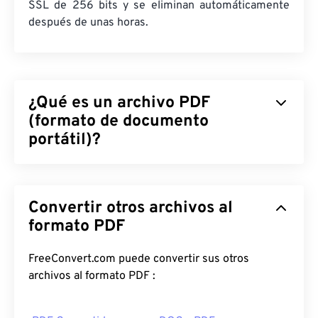
SSL de 256 bits y se eliminan automáticamente
después de unas horas.
¿Qué es un archivo PDF
(formato de documento
portátil)?
El formato de documento portátil (PDF) es un
formato de archivo universal que combina
Convertir otros archivos al
características tanto de documentos de texto
como de imágenes gráficas, lo que lo convierte en
formato PDF
uno de los tipos de archivo más utilizados en la
actualidad. La razón de su popularidad radica en
FreeConvert.com puede convertir sus otros
que conserva el formato original del documento.
archivos al formato PDF :
Los archivos PDF siempre se ven idénticos en
cualquier dispositivo o sistema operativo.