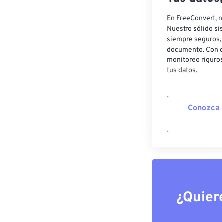
En FreeConvert, n
Nuestro sólido si
siempre seguros, 
documento. Con c
monitoreo riguros
tus datos.
Conozca 
¿Quier