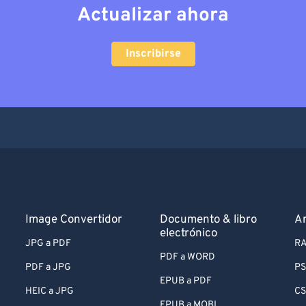
Actualizar ahora
Inscribirse
Image Convertidor
Documento & libro
Ar
electrónico
JPG a PDF
RA
PDF a WORD
PDF a JPG
PS
EPUB a PDF
HEIC a JPG
CS
EPUB a MOBI