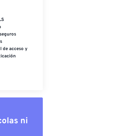
LS
o
seguros
s
l de acceso y
icación
olas ni