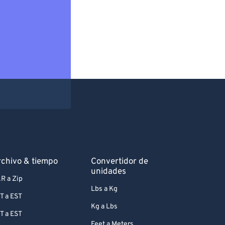
chivo & tiempo
Convertidor de
unidades
R a Zip
Lbs a Kg
T a EST
Kg a Lbs
T a EST
Feet a Meters