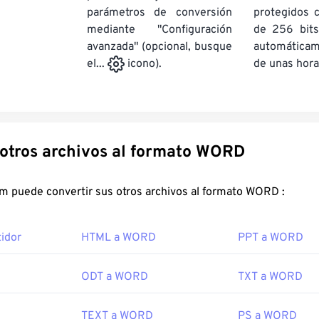
parámetros de conversión
protegidos 
mediante "Configuración
de 256 bits
avanzada" (opcional, busque
automática
de unas hora
el...
icono).
Convertir otros archivos al formato WORD
FreeConvert.com puede convertir sus otros archivos al formato WORD :
idor
HTML a WORD
PPT a WORD
ODT a WORD
TXT a WORD
TEXT a WORD
PS a WORD