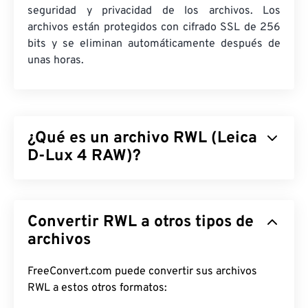
seguridad y privacidad de los archivos. Los
archivos están protegidos con cifrado SSL de 256
bits y se eliminan automáticamente después de
unas horas.
¿Qué es un archivo RWL (Leica
D-Lux 4 RAW)?
Leica D-Lux 4 RAW (RWL) es el formato de archivo
RAW predeterminado que produce la cámara
Leica
Convertir RWL a otros tipos de
D-Lux 4.
Los archivos RAW cumplen la misma
función que
archivos
los negativos
físicos producidos con
película. Por lo tanto, la posibilidad de acceder a
casi toda la información de una imagen RWL es la
FreeConvert.com puede convertir sus archivos
principal ventaja y beneficio de trabajar con este
RWL a estos otros formatos:
tipo de archivo RAW.