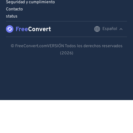
Seguridad y cumplimiento
Contacto
status
Español
English
Deutsch
© FreeConvert.comVERSIÓN Todos los derechos reservados
(2026)
Español
Français
Português
Italiano
Dutch
日本語
简体中文