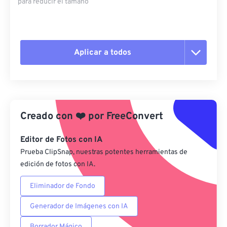
para reducir el tamaño
Aplicar a todos
Restablecer todas las opciones
Aplicar desde el ajuste preestablecido
Creado con
❤️
por
FreeConvert
Guardar como preestablecido
Editor de Fotos con IA
Prueba ClipSnap, nuestras potentes herramientas de
edición de fotos con IA.
Eliminador de Fondo
Generador de Imágenes con IA
Borrador Mágico