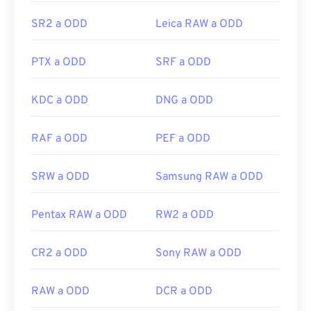
Camera Raw
,
Adobe DNG Converter
y
Magix Photo
Manager
.
SR2 a ODD
Leica RAW a ODD
Desarrollado por:
Leica
PTX a ODD
SRF a ODD
Lanzamiento inicial:
2008
KDC a ODD
DNG a ODD
RAF a ODD
PEF a ODD
SRW a ODD
Samsung RAW a ODD
Pentax RAW a ODD
RW2 a ODD
CR2 a ODD
Sony RAW a ODD
RAW a ODD
DCR a ODD