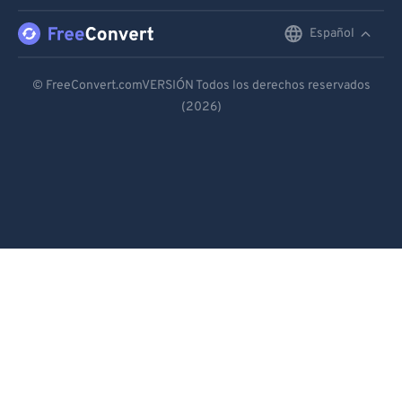
Español
English
Deutsch
© FreeConvert.comVERSIÓN Todos los derechos reservados
(2026)
Español
Français
Português
Italiano
Dutch
日本語
简体中文
繁體中文