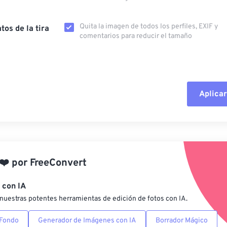
Quita la imagen de todos los perfiles, EXIF ​​y
tos de la tira
comentarios para reducir el tamaño
Aplicar
Restablecer todas las o
Aplicar desde el ajuste
❤️
por
FreeConvert
Guardar como preestab
 con IA
nuestras potentes herramientas de edición de fotos con IA.
 Fondo
Generador de Imágenes con IA
Borrador Mágico