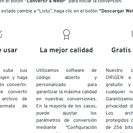
 en el botón
“Convertir a WebP”
para iniciar la conversión.
 estado cambie a “Listo”, haga clic en el botón
“Descargar We
e usar
La mejor calidad
Gratis
e suba sus
Utilizamos software de
Nuestro c
rigen y haga
código abierto y
ORIGEN a
ón convertir.
personalizado para
gratuito 
e convertir
garantizar la máxima calidad
cualquier 
 archivo de
en nuestras conversiones.
Garantizamos
rmato de
En la mayoría de los casos,
privacidad d
puede ajustar los
Los arch
parámetros de conversión
protegidos 
mediante "Configuración
de 256 bits