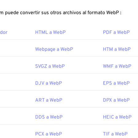
viles.
nativo para RWL es
XnView MP
. RWL también es compatible co
FreeConvert.com puede convertir sus otros archivos al formato WebP :
mera Raw
,
Adobe DNG Converter
y
Magix Photo Manager
.
ir un archivo WebP?
or:
Leica
dor
HTML a WebP
PDF a WebP
edeterminado para abrir WebP es
Google Chrome (Chrome)
, c
icial:
2008
aformas. Los archivos WebP también se abren automáticament
. Además de Chrome, todos los demás navegadores web admit
Webpage a WebP
HTM a WebP
SVGZ a WebP
WMF a WebP
adores gratuitos que puedes probar son
Pixelmator
y
Photopea
Corel PaintShop Pro
. Antes de usar
IrfanView
,
el Visor de Fot
hop
, asegúrate de instalar los complementos para abrir WebP.
DJV a WebP
EPS a WebP
or:
Google
ART a WebP
DPX a WebP
icial:
septiembre de 2010
DDS a WebP
HEIC a WebP
desarrolladores de Google sobre la compresión WebP
WebP relacionadas:
PCX a WebP
TIF a WebP