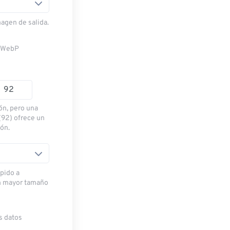
magen de salida.
n WebP
ón, pero una
(92) ofrece un
ión.
pido a
n mayor tamaño
s datos