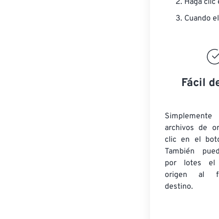
Haga clic
Cuando el
Fácil d
Simplement
archivos de o
clic en el bot
También pued
por lotes
el
origen
al fo
destino.