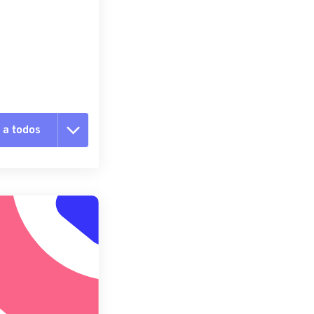
 a todos
pciones
 preestablecido
lecido