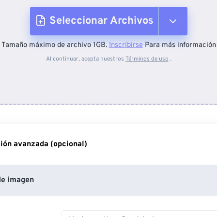
Seleccionar Archivos
Tamaño máximo de archivo 1GB.
Inscribirse
Para más información
Desde el dispositivo
Al continuar, acepta nuestros
Términos de uso
.
Desde Dropbox
Desde Google Drive
ión avanzada (opcional)
Desde OneDrive
de imagen
Desde URL