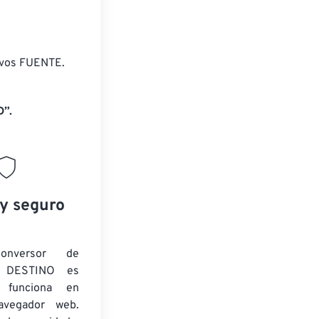
ivos FUENTE.
D”.
 y seguro
onversor de
 DESTINO es
y funciona en
navegador web.