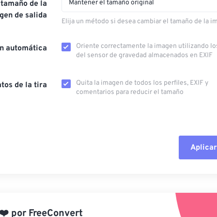
Mantener el tamaño original
 tamaño de la
gen de salida
Elija un método si desea cambiar el tamaño de la i
Oriente correctamente la imagen utilizando lo
ón automática
del sensor de gravedad almacenados en EXIF
Quita la imagen de todos los perfiles, EXIF ​​y
tos de la tira
comentarios para reducir el tamaño
Aplicar
Restablecer todas las o
Aplicar desde el ajuste
❤️
por
FreeConvert