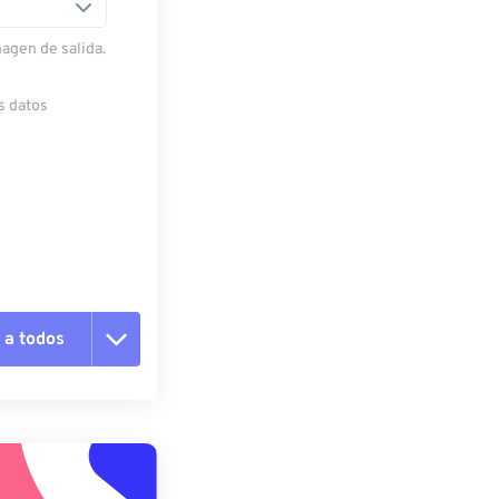
magen de salida.
s datos
 a todos
pciones
 preestablecido