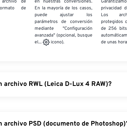
 archivo de
en nuestras conversiones.
Garantizamos
rmato de
En la mayoría de los casos,
privacidad d
puede ajustar los
Los arch
parámetros de conversión
protegidos 
mediante "Configuración
de 256 bits
avanzada" (opcional, busque
automática
de unas hora
el...
icono).
n archivo RWL (Leica D-Lux 4 RAW)?
RAW (RWL) es el formato de archivo RAW predeterminado que 
-Lux 4.
Los archivos RAW cumplen la misma función que
los n
elícula. Por lo tanto, la posibilidad de acceder a casi toda la 
es la principal ventaja y beneficio de trabajar con este tipo d
n archivo PSD (documento de Photoshop)