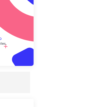
lecido
iles.