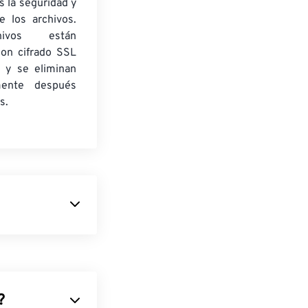
 la seguridad y
e los archivos.
ivos están
con cifrado SSL
 y se eliminan
mente después
s.
produce la
egativos
físicos
información de
e archivo RAW.
?