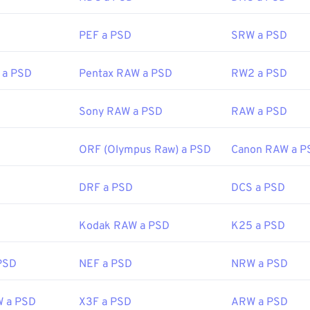
ce
compresión sin pérdida
.
PEF a PSD
SRW a PSD
or:
Adobe Inc.
 a PSD
Pentax RAW a PSD
RW2 a PSD
icial:
19 de febrero de 1990
Sony RAW a PSD
RAW a PSD
fewire.com/psd-file-2622194
ORF (Olympus Raw) a PSD
Canon RAW a P
DRF a PSD
DCS a PSD
Kodak RAW a PSD
K25 a PSD
PSD
NEF a PSD
NRW a PSD
W a PSD
X3F a PSD
ARW a PSD