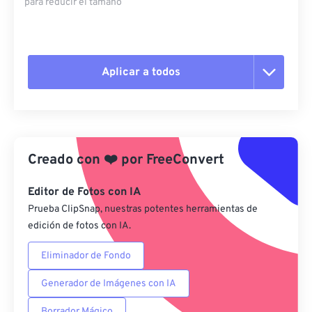
para reducir el tamaño
Aplicar a todos
Restablecer todas las opciones
Aplicar desde el ajuste preestablecido
Creado con
❤️
por
FreeConvert
Guardar como preestablecido
Editor de Fotos con IA
Prueba ClipSnap, nuestras potentes herramientas de
edición de fotos con IA.
Eliminador de Fondo
Generador de Imágenes con IA
Borrador Mágico