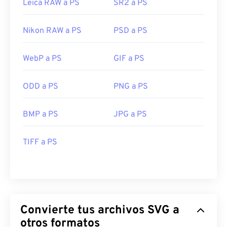
Leica RAW a PS
SR2 a PS
Nikon RAW a PS
PSD a PS
WebP a PS
GIF a PS
ODD a PS
PNG a PS
BMP a PS
JPG a PS
TIFF a PS
Convierte tus archivos SVG a
otros formatos