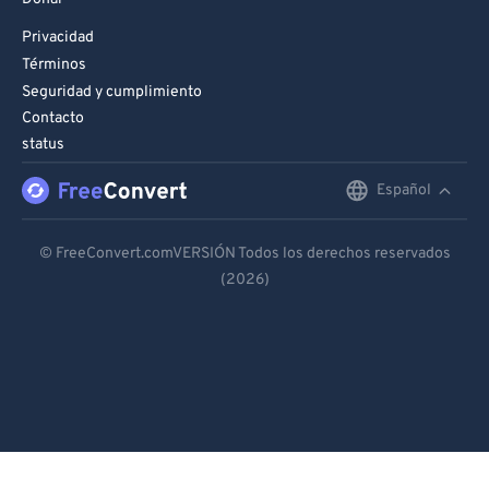
Privacidad
Términos
Seguridad y cumplimiento
Contacto
status
Español
English
Deutsch
© FreeConvert.comVERSIÓN Todos los derechos reservados
(2026)
Español
Français
Português
Italiano
Dutch