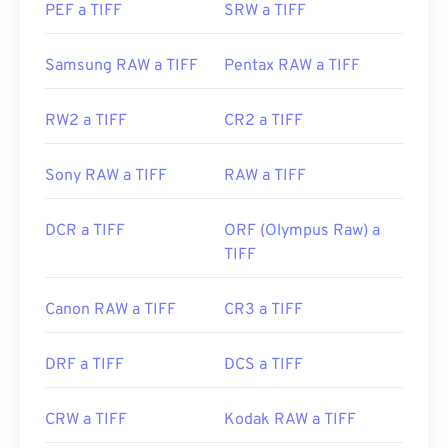
PEF a TIFF
SRW a TIFF
Inc.
Desarrollado por:
Consorcio World Wide Web
Lanzamiento inicial:
1986
(W3C)
Samsung RAW a TIFF
Pentax RAW a TIFF
Enlaces útiles:
Lanzamiento inicial:
4 de septiembre de 2001
https://www.adobe.com/creativecloud/file-
RW2 a TIFF
CR2 a TIFF
Enlaces útiles:
types/image/raster/tiff-file.html
https://www.lifewire.com/svg-file-4120603
Sony RAW a TIFF
RAW a TIFF
https://www.file-extensions.org/extension-de-
https://en.wikipedia.org/wiki/Scalable_Vector_Graphics
archivo-tiff
DCR a TIFF
ORF (Olympus Raw) a
TIFF
Canon RAW a TIFF
CR3 a TIFF
DRF a TIFF
DCS a TIFF
CRW a TIFF
Kodak RAW a TIFF