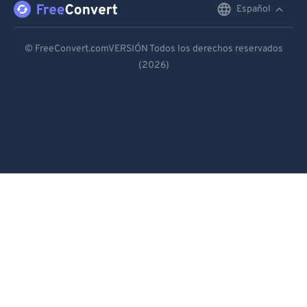
Español
English
Deutsch
© FreeConvert.comVERSIÓN Todos los derechos reservados
(2026)
Español
Français
Português
Italiano
Dutch
日本語
简体中文
繁體中文
한국어