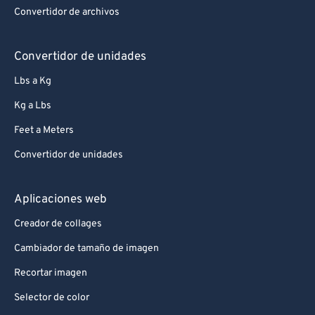
Convertidor de archivos
82
82
83
83
Convertidor de unidades
84
84
Lbs a Kg
85
85
Kg a Lbs
86
86
Feet a Meters
87
87
Convertidor de unidades
88
88
89
89
Aplicaciones web
90
90
Creador de collages
91
91
Cambiador de tamaño de imagen
92
92
Recortar imagen
93
93
Selector de color
94
94