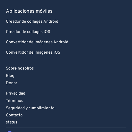
95
95
Aplicaciones móviles
96
96
Creador de collages Android
97
97
Creador de collages iOS
98
98
Convertidor de imágenes Android
99
99
Convertidor de imágenes iOS
Sobre nosotros
Blog
Donar
Privacidad
Términos
Seguridad y cumplimiento
Contacto
status