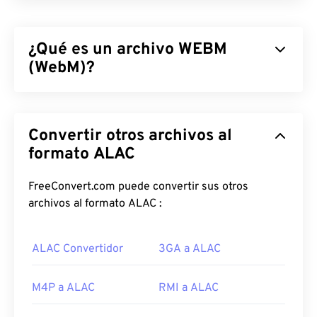
¿Qué es un archivo WEBM
(WebM)?
WebM (WEBM) es un contenedor de archivos
con
licencia libre
diseñado para la web. Originalmente,
Convertir otros archivos al
fue diseñado para ser compatible con HTML5.
Admite capítulos, subtítulos, etiquetas de
formato ALAC
metadatos, streaming, archivos adjuntos, códecs
3D, contenedores 3D y reproductores de hardware.
FreeConvert.com puede convertir sus otros
WEBM comprime transmisiones de vídeo con
archivos al formato ALAC :
códecs
VP8
o
VP9
, ​​y audio con códecs
Vorbis
u
Opus
.
ALAC Convertidor
3GA a ALAC
¿Cómo abrir un archivo WEBM?
M4P a ALAC
RMI a ALAC
Los reproductores multimedia VLC
y
MPlayer