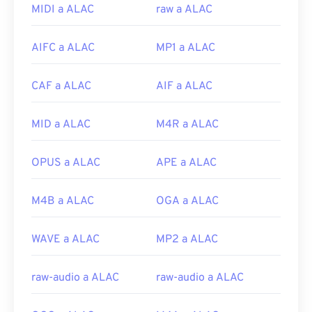
pueden abrir archivos WEBM en cualquier sistema
MIDI a ALAC
raw a ALAC
operativo. Otras buenas opciones para abrir WEBM
son
Winamp
para Microsoft Windows y
Elmedia
AIFC a ALAC
MP1 a ALAC
para Mac OS X.
Los navegadores de Microsoft no tienen
códecs
CAF a ALAC
AIF a ALAC
WebM integrados. Por lo tanto,
instálelos
por
separado. Sin embargo, la mayoría de los
navegadores admiten archivos WEBM.
MID a ALAC
M4R a ALAC
Desarrollado por:
Google
;
CoreCodec, Inc
.
OPUS a ALAC
APE a ALAC
Lanzamiento inicial:
2010
Enlaces útiles:
M4B a ALAC
OGA a ALAC
https://en.wikipedia.org/wiki/WebM
WAVE a ALAC
MP2 a ALAC
https://tools.google.com/dlpage/webmmf/
raw-audio a ALAC
raw-audio a ALAC