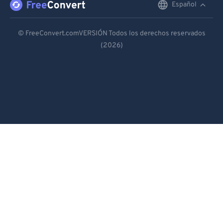
Español
English
Deutsch
© FreeConvert.comVERSIÓN Todos los derechos reservados
(2026)
Español
Français
Português
Italiano
Dutch
日本語
简体中文
繁體中文
한국어