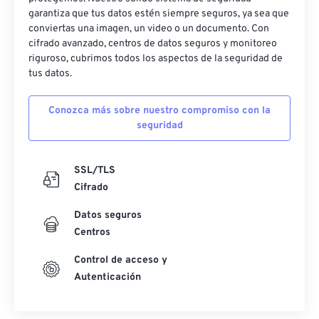
garantiza que tus datos estén siempre seguros, ya sea que
29
29
29
29
29
29
conviertas una imagen, un video o un documento. Con
30
30
30
30
30
30
cifrado avanzado, centros de datos seguros y monitoreo
riguroso, cubrimos todos los aspectos de la seguridad de
31
31
31
31
31
31
tus datos.
32
32
32
32
32
32
Conozca más sobre nuestro compromiso con la
33
33
33
33
33
33
seguridad
34
34
34
34
34
34
35
35
35
35
35
35
SSL/TLS
36
36
36
36
36
36
Cifrado
37
37
37
37
37
37
Datos seguros
38
38
38
38
38
38
Centros
39
39
39
39
39
39
Control de acceso y
Autenticación
40
40
40
40
40
40
41
41
41
41
41
41