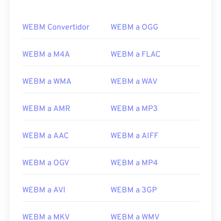
WEBM Convertidor
WEBM a OGG
WEBM a M4A
WEBM a FLAC
WEBM a WMA
WEBM a WAV
WEBM a AMR
WEBM a MP3
WEBM a AAC
WEBM a AIFF
00
00
00
00
00
00
00
00
WEBM a OGV
WEBM a MP4
00
00
00
00
00
00
00
00
WEBM a AVI
WEBM a 3GP
01
01
01
01
01
01
01
01
WEBM a MKV
WEBM a WMV