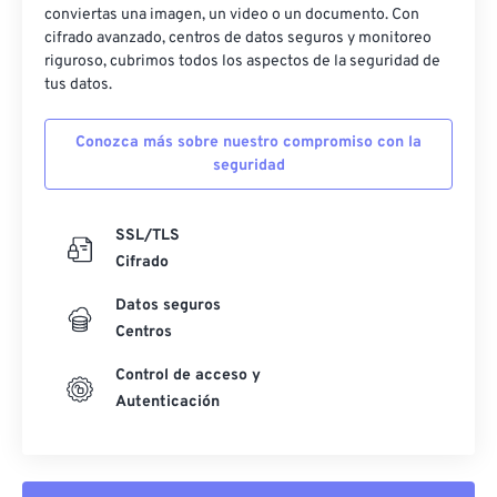
24
24
24
24
24
24
conviertas una imagen, un video o un documento. Con
cifrado avanzado, centros de datos seguros y monitoreo
25
25
25
25
25
25
riguroso, cubrimos todos los aspectos de la seguridad de
tus datos.
26
26
26
26
26
26
27
27
27
27
27
27
Conozca más sobre nuestro compromiso con la
28
28
28
28
28
28
seguridad
29
29
29
29
29
29
SSL/TLS
30
30
30
30
30
30
Cifrado
31
31
31
31
31
31
Datos seguros
32
32
32
32
32
32
Centros
33
33
33
33
33
33
Control de acceso y
34
34
34
34
34
34
Autenticación
35
35
35
35
35
35
36
36
36
36
36
36