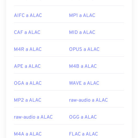
Windows Media Player
o
iTunes
, según el sistema
operativo. Otros programas que abren AIFF
AIFC a ALAC
MP1 a ALAC
incluyen
VLC Media Player
,
Audacity
,
Winamp
y
Elmedia Player
.
CAF a ALAC
MID a ALAC
Tenga en cuenta que si usa un dispositivo
Android
o que no sea de Apple, deberá convertir el archivo
AIFF (probablemente a MP3) para poder abrirlo.
M4R a ALAC
OPUS a ALAC
Los productos móviles de Apple abren archivos
AIFF sin necesidad de convertirlos.
APE a ALAC
M4B a ALAC
Desarrollado por:
Apple Inc.
OGA a ALAC
WAVE a ALAC
Lanzamiento inicial:
1988
Enlaces útiles:
MP2 a ALAC
raw-audio a ALAC
https://en.wikipedia.org/wiki/Audio_Interchange_File_F
https://www.lifewire.com/aiff-aif-aifc-files-
raw-audio a ALAC
OGG a ALAC
2619569
M4A a ALAC
FLAC a ALAC