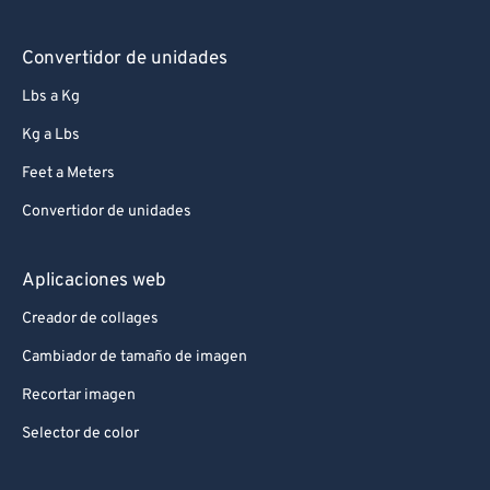
77
77
Convertidor de unidades
78
78
Lbs a Kg
79
79
Kg a Lbs
80
80
Feet a Meters
81
81
82
82
Convertidor de unidades
83
83
Aplicaciones web
84
84
Creador de collages
85
85
Cambiador de tamaño de imagen
86
86
Recortar imagen
87
87
Selector de color
88
88
89
89