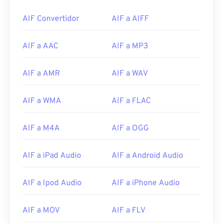
00
00
00
00
00
00
00
00
AIF Convertidor
AIF a AIFF
AIF a AAC
AIF a MP3
00
00
00
00
00
00
00
00
01
01
01
01
01
01
01
01
AIF a AMR
AIF a WAV
02
02
02
02
02
02
02
02
03
03
03
03
03
03
03
03
AIF a WMA
AIF a FLAC
04
04
04
04
04
04
04
04
AIF a M4A
AIF a OGG
05
05
05
05
05
05
05
05
06
06
06
06
06
06
06
06
AIF a iPad Audio
AIF a Android Audio
07
07
07
07
07
07
07
07
08
08
08
08
08
08
08
08
AIF a Ipod Audio
AIF a iPhone Audio
09
09
09
09
09
09
09
09
AIF a MOV
AIF a FLV
10
10
10
10
10
10
10
10