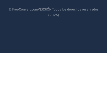
Deutsch
© FreeConvert.comVERSIÓN Todos los derechos reservados
(2026)
Español
Français
Português
Italiano
Dutch
日本語
简体中文
繁體中文
한국어
Svenska