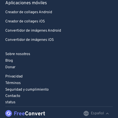
Aplicaciones móviles
90
90
Creador de collages Android
91
91
Creador de collages iOS
92
92
Convertidor de imágenes Android
93
93
Convertidor de imágenes iOS
94
94
95
95
Sobre nosotros
96
96
Blog
97
97
Donar
98
98
Privacidad
Términos
99
99
Seguridad y cumplimiento
Contacto
status
Español
English