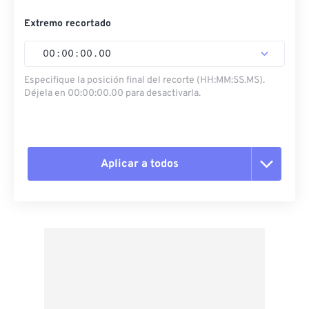
Extremo recortado
00
:
00
:
00
.
00
Especifique la posición final del recorte (HH:MM:SS.MS).
Déjela en 00:00:00.00 para desactivarla.
Aplicar a todos
Restablecer todas las opciones
Aplicar desde el ajuste preestablecido
Guardar como preestablecido