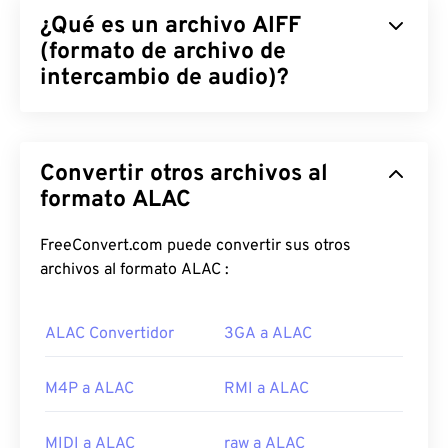
¿Qué es un archivo AIFF
(formato de archivo de
intercambio de audio)?
Apple
desarrolló el Formato de Archivo de
Intercambio de Audio (AIFF) para almacenar datos
Convertir otros archivos al
de audio digital (forma de onda) de alta calidad.
Muchos profesionales lo utilizan, especialmente
formato ALAC
los usuarios de plataformas Apple. Es
sin pérdida
de calidad, lo que significa que no se pierde la
FreeConvert.com puede convertir sus otros
calidad ni los datos del original, pero también
archivos al formato ALAC :
implica que los archivos AIFF ocupan más espacio.
AIFF puede localizar
datos de puntos de bucle
y
ALAC Convertidor
3GA a ALAC
notas musicales, lo cual resulta útil para músicos.
¿Cómo abrir un archivo AIFF?
M4P a ALAC
RMI a ALAC
De forma predeterminada, AIFF se abre en
MIDI a ALAC
raw a ALAC