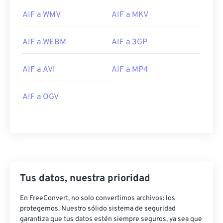
11
11
11
11
11
11
11
11
AIF a WMV
AIF a MKV
12
12
12
12
12
12
12
12
AIF a WEBM
AIF a 3GP
13
13
13
13
13
13
13
13
14
14
14
14
14
14
14
14
AIF a AVI
AIF a MP4
15
15
15
15
15
15
15
15
16
16
16
16
16
16
16
16
AIF a OGV
17
17
17
17
17
17
17
17
18
18
18
18
18
18
18
18
19
19
19
19
19
19
19
19
20
20
20
20
20
20
20
20
Tus datos, nuestra prioridad
21
21
21
21
21
21
21
21
22
22
22
22
22
22
22
22
En FreeConvert, no solo convertimos archivos: los
protegemos. Nuestro sólido sistema de seguridad
23
23
23
23
23
23
23
23
garantiza que tus datos estén siempre seguros, ya sea que