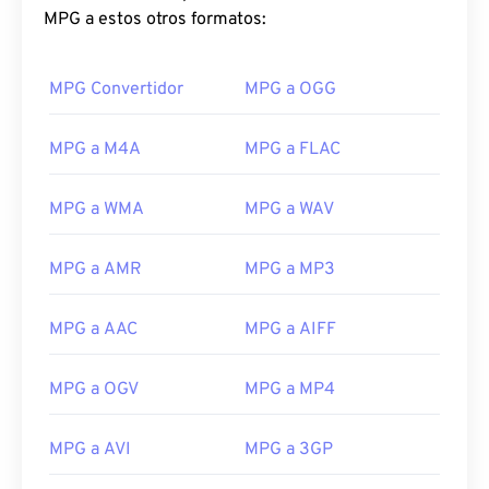
MPG a estos otros formatos:
MPG Convertidor
MPG a OGG
MPG a M4A
MPG a FLAC
MPG a WMA
MPG a WAV
MPG a AMR
MPG a MP3
MPG a AAC
MPG a AIFF
00
00
00
00
00
00
00
00
MPG a OGV
MPG a MP4
00
00
00
00
00
00
00
00
MPG a AVI
MPG a 3GP
01
01
01
01
01
01
01
01