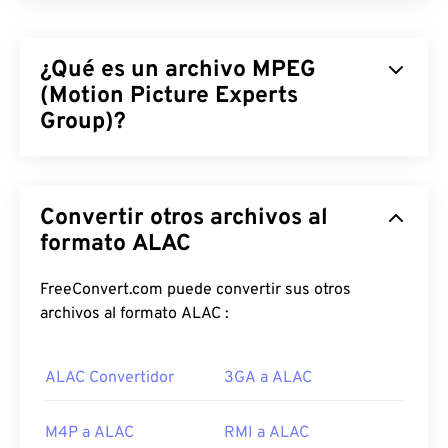
¿Qué es un archivo MPEG
(Motion Picture Experts
Group)?
Motion Picture Experts Group (MPEG) es una
familia
de formatos de archivo de vídeo digital, así
Convertir otros archivos al
como el nombre de la organización que desarrolló
los estándares del formato. Este formato de
formato ALAC
archivo emplea una compresión sofisticada
mediante
códecs
, lo que produce archivos
FreeConvert.com puede convertir sus otros
pequeños de calidad relativamente buena. La
archivos al formato ALAC :
extensión de archivo MPEG se asocia
principalmente con el formato
MPEG-1
.
ALAC Convertidor
3GA a ALAC
¿Cómo abrir un archivo MPEG?
M4P a ALAC
RMI a ALAC