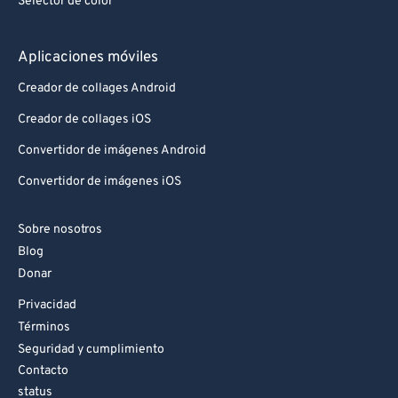
Selector de color
94
94
95
95
Aplicaciones móviles
96
96
Creador de collages Android
97
97
Creador de collages iOS
98
98
Convertidor de imágenes Android
99
99
Convertidor de imágenes iOS
Sobre nosotros
Blog
Donar
Privacidad
Términos
Seguridad y cumplimiento
Contacto
status