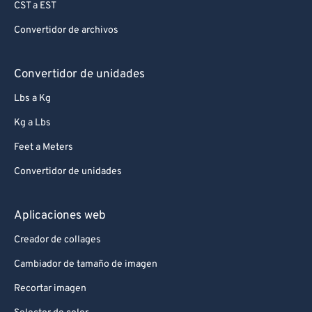
CST a EST
81
81
Convertidor de archivos
82
82
83
83
Convertidor de unidades
84
84
Lbs a Kg
85
85
Kg a Lbs
86
86
Feet a Meters
87
87
Convertidor de unidades
88
88
89
89
Aplicaciones web
90
90
Creador de collages
91
91
Cambiador de tamaño de imagen
92
92
Recortar imagen
93
93