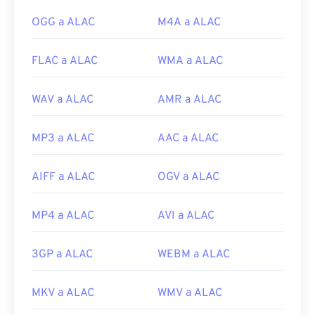
Enlaces útiles:
OGG a ALAC
M4A a ALAC
https://en.wikipedia.org/wiki/Moving_Picture_Experts_
https://en.wikipedia.org/wiki/MPEG-1
FLAC a ALAC
WMA a ALAC
WAV a ALAC
AMR a ALAC
MP3 a ALAC
AAC a ALAC
AIFF a ALAC
OGV a ALAC
MP4 a ALAC
AVI a ALAC
3GP a ALAC
WEBM a ALAC
MKV a ALAC
WMV a ALAC