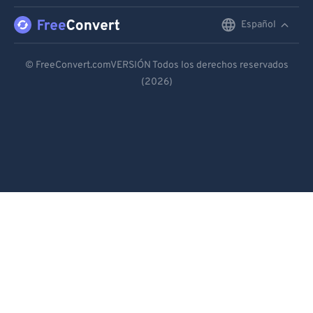
Español
English
Deutsch
© FreeConvert.comVERSIÓN Todos los derechos reservados
(2026)
Español
Français
Português
Italiano
Dutch
日本語
简体中文
繁體中文
한국어