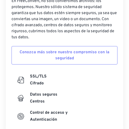
28
28
28
28
28
28
En FreeConvert, no solo convertimos archivos: los
protegemos. Nuestro sólido sistema de seguridad
29
29
29
29
29
29
garantiza que tus datos estén siempre seguros, ya sea que
conviertas una imagen, un video o un documento. Con
30
30
30
30
30
30
cifrado avanzado, centros de datos seguros y monitoreo
31
31
31
31
31
31
riguroso, cubrimos todos los aspectos de la seguridad de
tus datos.
32
32
32
32
32
32
33
33
33
33
33
33
Conozca más sobre nuestro compromiso con la
seguridad
34
34
34
34
34
34
35
35
35
35
35
35
SSL/TLS
36
36
36
36
36
36
Cifrado
37
37
37
37
37
37
Datos seguros
38
38
38
38
38
38
Centros
39
39
39
39
39
39
Control de acceso y
40
40
40
40
40
40
Autenticación
41
41
41
41
41
41