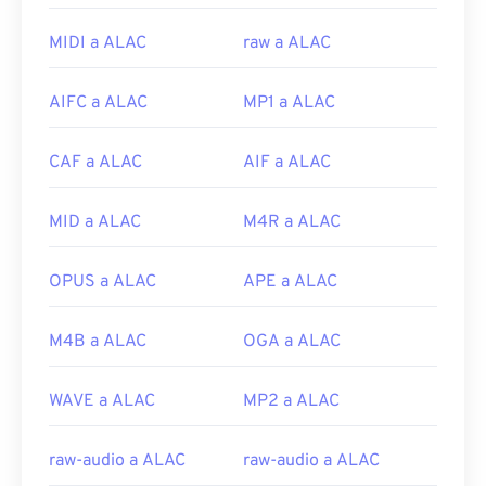
Los archivos MPEG casi siempre se abren en el
reproductor de vídeo predeterminado del sistema
MIDI a ALAC
raw a ALAC
operativo. En Windows, se abren en
el Reproductor
de Windows Media
. En Mac, se abren en
AIFC a ALAC
MP1 a ALAC
QuickTime
. No admite capítulos, subtítulos,
etiquetas de metadatos ni menús. Se puede
transmitir por internet o reproducir en un
CAF a ALAC
AIF a ALAC
reproductor físico.
A veces, abrir un archivo MPEG requiere el uso de
MID a ALAC
M4R a ALAC
software de terceros, como cuando el archivo
contiene un vídeo MPEG-2. En ese caso,
OPUS a ALAC
APE a ALAC
descargue un decodificador de vídeo MPEG-2
(paquete de decodificación de DVD). Si nada más
M4B a ALAC
OGA a ALAC
funciona, pruebe con
VLC Media Player
.
Desarrollado por:
Motion Picture Experts Group
WAVE a ALAC
MP2 a ALAC
(MPEG)
Lanzamiento inicial:
1988
raw-audio a ALAC
raw-audio a ALAC