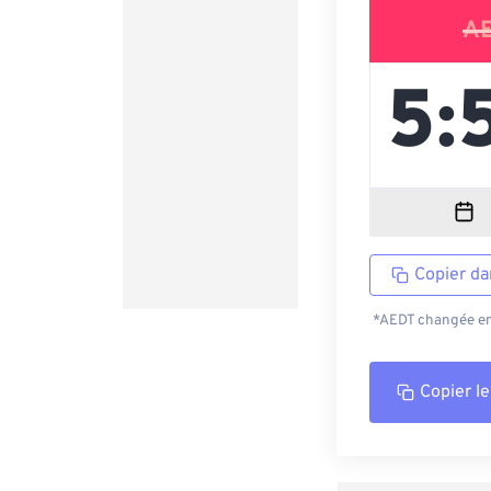
A
Copier da
*AEDT changée en 
Copier le