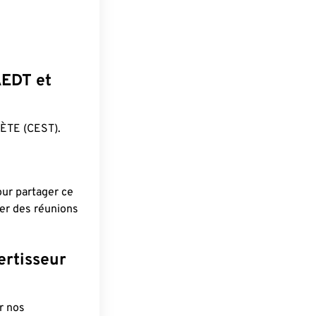
AEDT et
ÈTE (CEST).
pour partager ce
ier des réunions
ertisseur
r nos