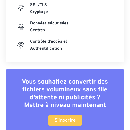
SSL/TLS
Cryptage
Données sécurisées
Centres
Contrôle d'accès et
Authentification
Vous souhaitez convertir des
fichiers volumineux sans file
d'attente ni publicités ?
Mettre à niveau maintenant
S'inscrire