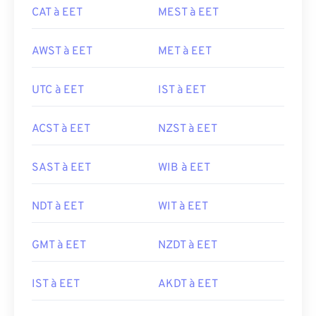
CAT à EET
MEST à EET
AWST à EET
MET à EET
UTC à EET
IST à EET
ACST à EET
NZST à EET
SAST à EET
WIB à EET
NDT à EET
WIT à EET
GMT à EET
NZDT à EET
IST à EET
AKDT à EET