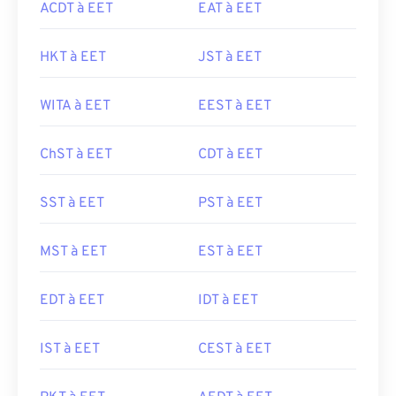
ACDT à EET
EAT à EET
HKT à EET
JST à EET
WITA à EET
EEST à EET
ChST à EET
CDT à EET
SST à EET
PST à EET
MST à EET
EST à EET
EDT à EET
IDT à EET
IST à EET
CEST à EET