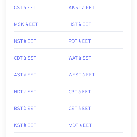
CST à EET
AKST à EET
MSK à EET
HST à EET
NST à EET
PDT à EET
CDT à EET
WAT à EET
AST à EET
WEST à EET
HDT à EET
CST à EET
BST à EET
CET à EET
KST à EET
MDT à EET