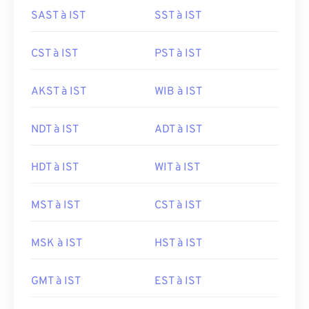
SAST à IST
SST à IST
CST à IST
PST à IST
AKST à IST
WIB à IST
NDT à IST
ADT à IST
HDT à IST
WIT à IST
MST à IST
CST à IST
MSK à IST
HST à IST
GMT à IST
EST à IST