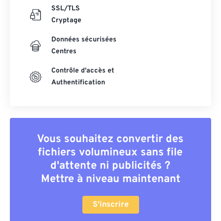
SSL/TLS
Cryptage
Données sécurisées
Centres
Contrôle d'accès et
Authentification
Vous souhaitez convertir des
fichiers volumineux sans file
d'attente ni publicités ?
Mettre à niveau maintenant
S'inscrire