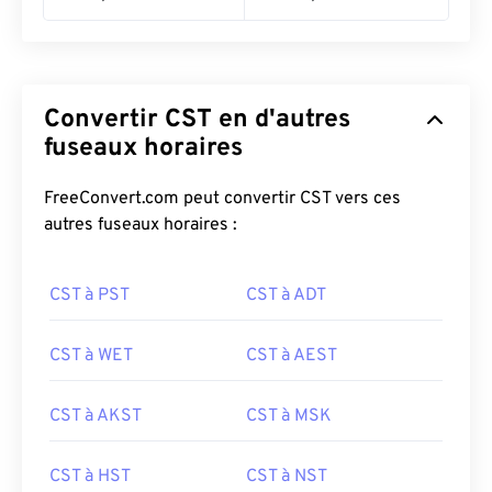
Convertir CST en d'autres
fuseaux horaires
FreeConvert.com peut convertir CST vers ces
autres fuseaux horaires :
CST à PST
CST à ADT
CST à WET
CST à AEST
CST à AKST
CST à MSK
CST à HST
CST à NST