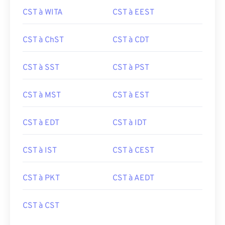
CST à WITA
CST à EEST
CST à ChST
CST à CDT
CST à SST
CST à PST
CST à MST
CST à EST
CST à EDT
CST à IDT
CST à IST
CST à CEST
CST à PKT
CST à AEDT
CST à CST