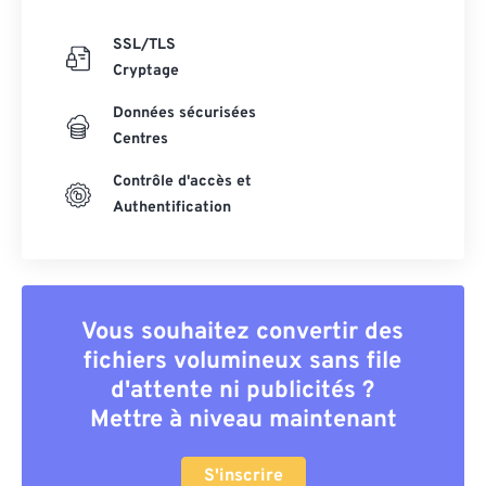
SSL/TLS
Cryptage
Données sécurisées
Centres
Contrôle d'accès et
Authentification
Vous souhaitez convertir des
fichiers volumineux sans file
d'attente ni publicités ?
Mettre à niveau maintenant
S'inscrire