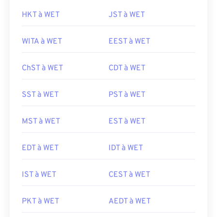
HKT à WET
JST à WET
WITA à WET
EEST à WET
ChST à WET
CDT à WET
SST à WET
PST à WET
MST à WET
EST à WET
EDT à WET
IDT à WET
IST à WET
CEST à WET
PKT à WET
AEDT à WET