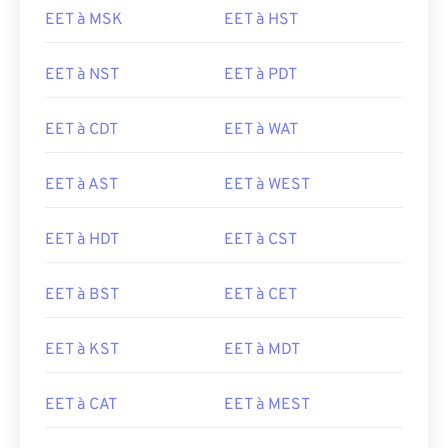
EET à MSK
EET à HST
EET à NST
EET à PDT
EET à CDT
EET à WAT
EET à AST
EET à WEST
EET à HDT
EET à CST
EET à BST
EET à CET
EET à KST
EET à MDT
EET à CAT
EET à MEST