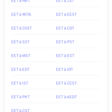
EET à HKT
EET à JST
EET à WITA
EET à EEST
EET à ChST
EET à CDT
EET à SST
EET à PST
EET à MST
EET à EST
EET à EDT
EET à IDT
EET à IST
EET à CEST
EET à PKT
EET à AEDT
EET à CST