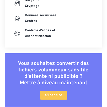
SSL/TLS
Cryptage
Données sécurisées
Centres
Contrôle d'accès et
Authentification
Vous souhaitez convertir des
fichiers volumineux sans file
d'attente ni publicités ?
Mettre à niveau maintenant
S'inscrire