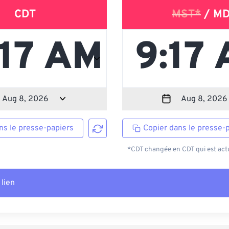
CDT
MST*
/ M
ns le presse-papiers
Copier dans le presse-
*CDT changée en CDT qui est actu
 lien