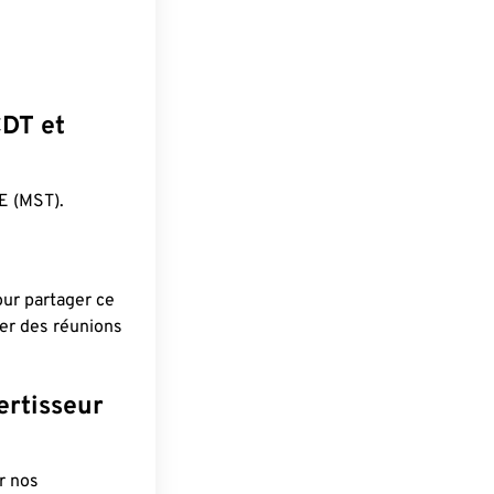
CDT et
E (MST).
pour partager ce
ier des réunions
ertisseur
r nos