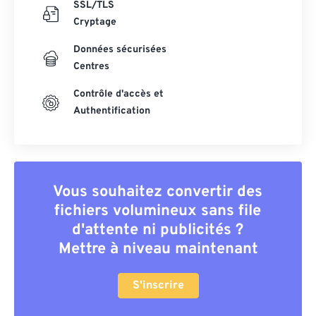
SSL/TLS
Cryptage
Données sécurisées
Centres
Contrôle d'accès et
Authentification
Vous souhaitez convertir des
fichiers volumineux sans file
d'attente ni publicités ?
Mettre à niveau maintenant
S'inscrire