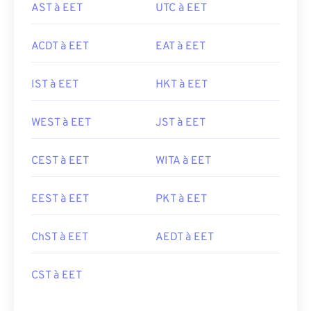
AST à EET
UTC à EET
ACDT à EET
EAT à EET
IST à EET
HKT à EET
WEST à EET
JST à EET
CEST à EET
WITA à EET
EEST à EET
PKT à EET
ChST à EET
AEDT à EET
CST à EET