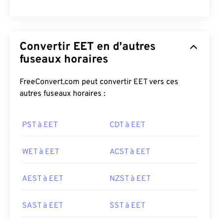
Convertir EET en d'autres
fuseaux horaires
FreeConvert.com peut convertir EET vers ces
autres fuseaux horaires :
PST à EET
CDT à EET
WET à EET
ACST à EET
AEST à EET
NZST à EET
SAST à EET
SST à EET