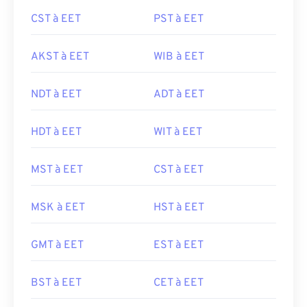
CST à EET
PST à EET
AKST à EET
WIB à EET
NDT à EET
ADT à EET
HDT à EET
WIT à EET
MST à EET
CST à EET
MSK à EET
HST à EET
GMT à EET
EST à EET
BST à EET
CET à EET