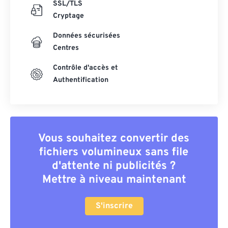
SSL/TLS
Cryptage
Données sécurisées
Centres
Contrôle d'accès et
Authentification
Vous souhaitez convertir des
fichiers volumineux sans file
d'attente ni publicités ?
Mettre à niveau maintenant
S'inscrire