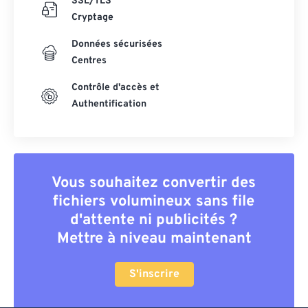
SSL/TLS
Cryptage
Données sécurisées
Centres
Contrôle d'accès et
Authentification
Vous souhaitez convertir des
fichiers volumineux sans file
d'attente ni publicités ?
Mettre à niveau maintenant
S'inscrire